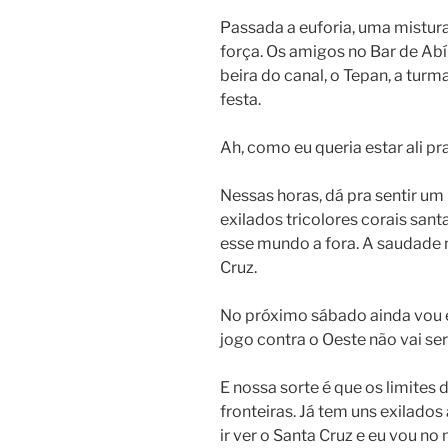
Passada a euforia, uma mistur
força. Os amigos no Bar de Abíl
beira do canal, o Tepan, a tur
festa.
Ah, como eu queria estar ali pr
Nessas horas, dá pra sentir um
exilados tricolores corais san
esse mundo a fora. A saudade n
Cruz.
No próximo sábado ainda vou es
jogo contra o Oeste não vai ser
E nossa sorte é que os limites
fronteiras. Já tem uns exilado
ir ver o Santa Cruz e eu vou no