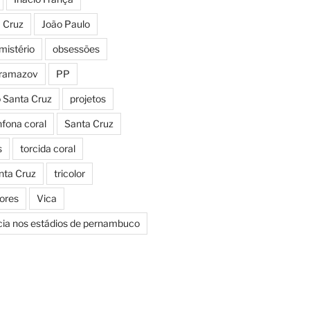
a Cruz
João Paulo
mistério
obsessões
aramazov
PP
o Santa Cruz
projetos
fona coral
Santa Cruz
s
torcida coral
nta Cruz
tricolor
Cores
Vica
icia nos estádios de pernambuco