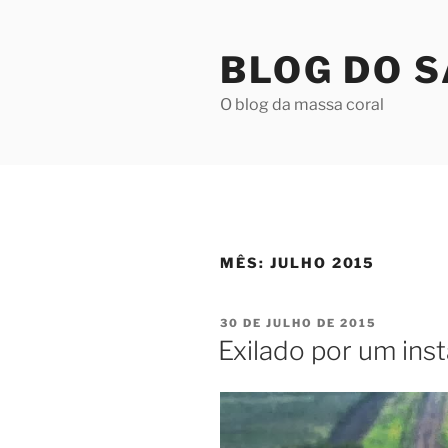
Pular
para
BLOG DO 
o
conteúdo
O blog da massa coral
MÊS:
JULHO 2015
PUBLICADO
30 DE JULHO DE 2015
EM
Exilado por um ins