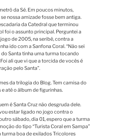
metrô da Sé. Em poucos minutos,
se nossa amizade fosse bem antiga.
scadaria da Catedral que terminou
 foi o assunto principal. Perguntei a
jogo de 2005, na seribê, contra a
inha ido com a Sanfona Coral. “Não sei
a do Santa tinha uma turma tocando
 Foi ali que vi que a torcida de vocês é
ração pelo Santa”.
umes da trilogia do Blog. Tem camisa do
 e até o álbum de figurinhas.
uem é Santa Cruz não desgruda dele.
vou estar ligado no jogo contra o
 outro sábado, dia 01, espero que a turma
moção do tipo “Turista Coral em Sampa”
 turma boa de exilados Tricolores