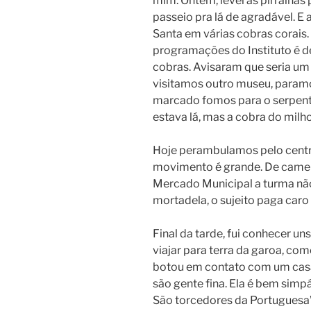
mim. Ontem, levei as pirralhas 
passeio pra lá de agradável. E
Santa em várias cobras corais.
programações do Instituto é d
cobras. Avisaram que seria um
visitamos outro museu, paramo
marcado fomos para o serpentár
estava lá, mas a cobra do milho 
Hoje perambulamos pelo centr
movimento é grande. De camelô
Mercado Municipal a turma não
mortadela, o sujeito paga car
Final da tarde, fui conhecer u
viajar para terra da garoa, co
botou em contato com um casal 
são gente fina. Ela é bem simpá
São torcedores da Portuguesa”