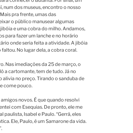
para conhecer o Butantã. Por sinal, um
 aí, num dos museus, encontro o nosso
 Mais pra frente, umas das
eixar o público manusear algumas
 jibóia e uma cobra do milho. Andamos,
s para fazer um lanche e no horário
io onde seria feita a atividade. A jibóia
faltou. No lugar dela, a cobra coral.
o. Nas imediações da 25 de março, o
 a cartomante, tem de tudo. Já no
 alivia no preço. Tirando o sanduba de
o e come pouco.
ns amigos novos. É que quando resolvi
mentei com Esequias. De pronto, ele me
paulista, Isabel e Paulo. “Gerrá, eles
tica. Ele, Paulo, é um Samarone da vida.
.