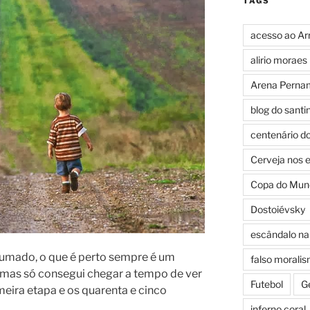
TAGS
acesso ao Ar
alirio moraes
Arena Perna
blog do santi
centenário d
Cerveja nos 
Copa do Mun
Dostoiévsky
escândalo na 
tumado, o que é perto sempre é um
falso morali
, mas só consegui chegar a tempo de ver
Futebol
G
ira etapa e os quarenta e cinco
inferno coral