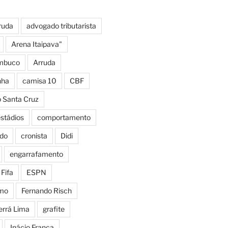
ruda
advogado tributarista
Arena Itaipava"
mbuco
Arruda
nha
camisa 10
CBF
o Santa Cruz
estádios
comportamento
do
cronista
Didi
engarrafamento
Fifa
ESPN
smo
Fernando Risch
errá Lima
grafite
Inácio França