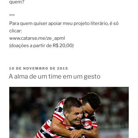
quem?
***
Para quem quiser apoiar meu projeto literário, é só
clicar:
www.catarse.me/ze_apml
(doações a partir de R$ 20,00)
PUBLICADO
10 DE NOVEMBRO DE 2015
EM
A alma de um time em um gesto