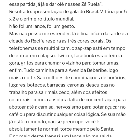
essa partida já já e dar olé nesses Zé Ruela”.
Resultado: apresentação de gala do Brasil. Vitória por 5
x 2 e o primeiro título mundial.
Não foi um lance, foi um gesto.
Mas não posso me estender. Já é final início da tarde e a
cidade do Recife respira as três cores corais. Os
telefonemas se multiplicam, o zap-zap está em tempo
de entrar em colapso. Twitter, facebook estão feito a
gora, gritos para chamar o vizinho para tomar umas,
enfim. Tudo caminha para a Avenida Beberibe, logo
mais à noite. São milhões de combinações de horários,
lugares, botecos, barracas, caronas, desculpas no
trabalho para sair mais cedo, além dos efeitos
colaterais, como a absoluta falta de concentração para
abotoar até a camisa, nervosismo para botar açucar no
café ou para discutir qualquer coisa lógica. Se sua mão
já está tremendo, não se preocupe, você é
absolutamente normal, torce mesmo pelo Santa.
E no meio deste frenesi, um lance não me sai da