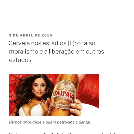
PUBLICADO
3 DE ABRIL DE 2015
EM
Cerveja nos estádios (II): o falso
moralismo e a liberação em outros
estados
Damos prioridade a quem patrocina o Santa!