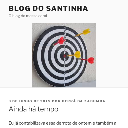
Pular
BLOG DO SANTINHA
para
O blog da massa coral
o
conteúdo
PUBLICADO
3 DE JUNHO DE 2015
POR
GERRÁ DA ZABUMBA
EM
Ainda há tempo
Eu já contabilizava essa derrota de ontem e também a