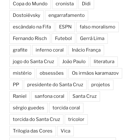
Copa do Mundo
cronista
Didi
Dostoiévsky
engarrafamento
escândalo na Fifa
ESPN
falso moralismo
Fernando Risch
Futebol
Gerrá Lima
grafite
inferno coral
Inácio França
jogo do Santa Cruz
João Paulo
literatura
mistério
obsessões
Os irmãos karamazov
PP
presidente do Santa Cruz
projetos
Raniel
sanfona coral
Santa Cruz
sérgio guedes
torcida coral
torcida do Santa Cruz
tricolor
Trilogia das Cores
Vica