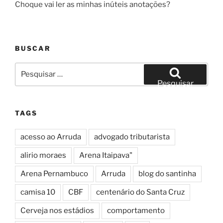
Choque vai ler as minhas inúteis anotações?
BUSCAR
Pesquisar
por:
Pesquisar
TAGS
acesso ao Arruda
advogado tributarista
alirio moraes
Arena Itaipava"
Arena Pernambuco
Arruda
blog do santinha
camisa 10
CBF
centenário do Santa Cruz
Cerveja nos estádios
comportamento