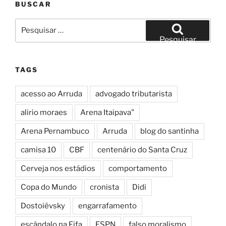
BUSCAR
Pesquisar
por:
Pesquisar
TAGS
acesso ao Arruda
advogado tributarista
alirio moraes
Arena Itaipava"
Arena Pernambuco
Arruda
blog do santinha
camisa 10
CBF
centenário do Santa Cruz
Cerveja nos estádios
comportamento
Copa do Mundo
cronista
Didi
Dostoiévsky
engarrafamento
escândalo na Fifa
ESPN
falso moralismo