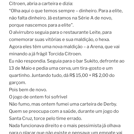
Citroen, abria a carteira e dizia:
“Olha aqui o que temos sempre – dinheiro. Para a elite,
não falta dinheiro. Já estamos na Série A de novo,
porque nascemos para a elite”.
O alvirrubro seguia para o restaurante Leite, para
comemorar suas vitórias e sua maldição, o hexa.
Agora eles têm uma nova maldição – a Arena, que vai
minando a já frágil Torcida Citroen.
Eu não respondia. Seguia para o bar Sukito, defronte ao
13 de Maio e pedia uma cerva, um tira-gosto e um
quartinho. Juntando tudo, dá R$ 15,00 + R$ 2,00 do
garçom.
Pois bem de novo.
O jogo de ontem foi sofrível
Não fumo, mas ontem fumei uma carteira de Derby.
Quem se preocupa com a saúde, durante um jogo do
Santa Cruz, torce pelo time errado.
Nada funcionava direito e o mais pessimista já olhava
para o placar que não existe e pensava: um empate vai