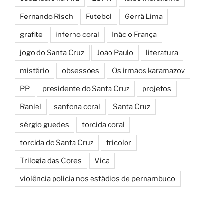
Fernando Risch
Futebol
Gerrá Lima
grafite
inferno coral
Inácio França
jogo do Santa Cruz
João Paulo
literatura
mistério
obsessões
Os irmãos karamazov
PP
presidente do Santa Cruz
projetos
Raniel
sanfona coral
Santa Cruz
sérgio guedes
torcida coral
torcida do Santa Cruz
tricolor
Trilogia das Cores
Vica
violência policia nos estádios de pernambuco