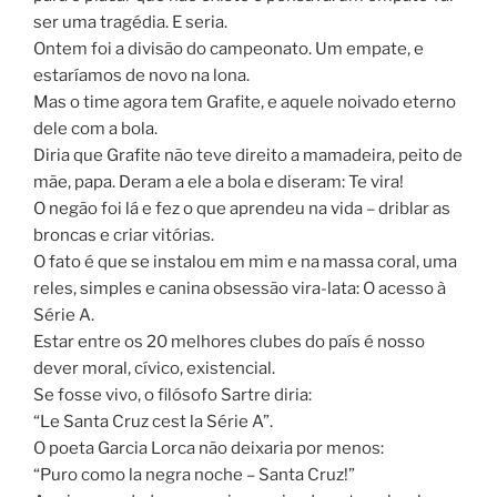
ser uma tragédia. E seria.
Ontem foi a divisão do campeonato. Um empate, e
estaríamos de novo na lona.
Mas o time agora tem Grafite, e aquele noivado eterno
dele com a bola.
Diria que Grafite não teve direito a mamadeira, peito de
mãe, papa. Deram a ele a bola e diseram: Te vira!
O negão foi lá e fez o que aprendeu na vida – driblar as
broncas e criar vitórias.
O fato é que se instalou em mim e na massa coral, uma
reles, simples e canina obsessão vira-lata: O acesso à
Série A.
Estar entre os 20 melhores clubes do país é nosso
dever moral, cívico, existencial.
Se fosse vivo, o filósofo Sartre diria:
“Le Santa Cruz cest la Série A”.
O poeta Garcia Lorca não deixaria por menos:
“Puro como la negra noche – Santa Cruz!”