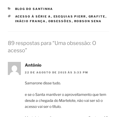
CATEGORIAS
BLOG DO SANTINHA
TAGS
ACESSO À SÉRIE A
,
ESEQUIAS PIERR
,
GRAFITE
,
INÁCIO FRANÇA
,
OBSESSÕES
,
ROBSON SENA
89 respostas para “Uma obsessão: O
acesso”
Antônio
22 DE AGOSTO DE 2015 ÀS 3:33 PM
Samarone disse tudo.
e se o Santa mantiver o aproveitamento que tem
desde a chegada do Martelote, não vai ser só o
acesso vai ser o título.