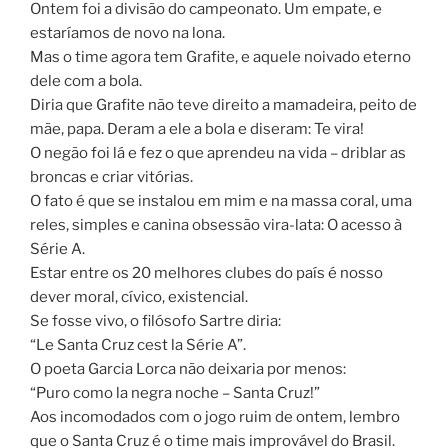
Ontem foi a divisão do campeonato. Um empate, e
estaríamos de novo na lona.
Mas o time agora tem Grafite, e aquele noivado eterno
dele com a bola.
Diria que Grafite não teve direito a mamadeira, peito de
mãe, papa. Deram a ele a bola e diseram: Te vira!
O negão foi lá e fez o que aprendeu na vida – driblar as
broncas e criar vitórias.
O fato é que se instalou em mim e na massa coral, uma
reles, simples e canina obsessão vira-lata: O acesso à
Série A.
Estar entre os 20 melhores clubes do país é nosso
dever moral, cívico, existencial.
Se fosse vivo, o filósofo Sartre diria:
“Le Santa Cruz cest la Série A”.
O poeta Garcia Lorca não deixaria por menos:
“Puro como la negra noche – Santa Cruz!”
Aos incomodados com o jogo ruim de ontem, lembro
que o Santa Cruz é o time mais improvável do Brasil.