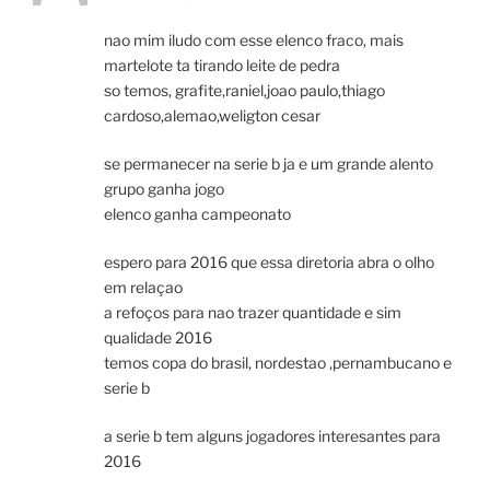
nao mim iludo com esse elenco fraco, mais
martelote ta tirando leite de pedra
so temos, grafite,raniel,joao paulo,thiago
cardoso,alemao,weligton cesar
se permanecer na serie b ja e um grande alento
grupo ganha jogo
elenco ganha campeonato
espero para 2016 que essa diretoria abra o olho
em relaçao
a refoços para nao trazer quantidade e sim
qualidade 2016
temos copa do brasil, nordestao ,pernambucano e
serie b
a serie b tem alguns jogadores interesantes para
2016