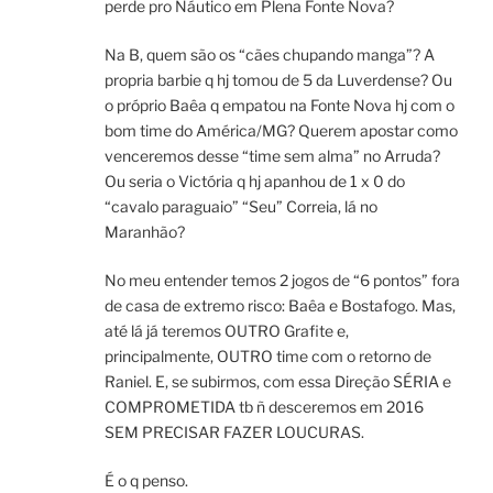
perde pro Náutico em Plena Fonte Nova?
Na B, quem são os “cães chupando manga”? A
propria barbie q hj tomou de 5 da Luverdense? Ou
o próprio Baêa q empatou na Fonte Nova hj com o
bom time do América/MG? Querem apostar como
venceremos desse “time sem alma” no Arruda?
Ou seria o Victória q hj apanhou de 1 x 0 do
“cavalo paraguaio” “Seu” Correia, lá no
Maranhão?
No meu entender temos 2 jogos de “6 pontos” fora
de casa de extremo risco: Baêa e Bostafogo. Mas,
até lá já teremos OUTRO Grafite e,
principalmente, OUTRO time com o retorno de
Raniel. E, se subirmos, com essa Direção SÉRIA e
COMPROMETIDA tb ñ desceremos em 2016
SEM PRECISAR FAZER LOUCURAS.
É o q penso.