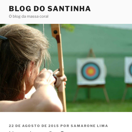
Pular
BLOG DO SANTINHA
para
O blog da massa coral
o
conteúdo
PUBLICADO
22 DE AGOSTO DE 2015
POR
SAMARONE LIMA
EM