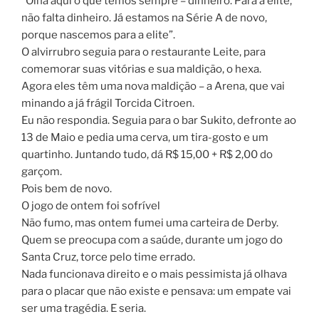
“Olha aqui o que temos sempre – dinheiro. Para a elite,
não falta dinheiro. Já estamos na Série A de novo,
porque nascemos para a elite”.
O alvirrubro seguia para o restaurante Leite, para
comemorar suas vitórias e sua maldição, o hexa.
Agora eles têm uma nova maldição – a Arena, que vai
minando a já frágil Torcida Citroen.
Eu não respondia. Seguia para o bar Sukito, defronte ao
13 de Maio e pedia uma cerva, um tira-gosto e um
quartinho. Juntando tudo, dá R$ 15,00 + R$ 2,00 do
garçom.
Pois bem de novo.
O jogo de ontem foi sofrível
Não fumo, mas ontem fumei uma carteira de Derby.
Quem se preocupa com a saúde, durante um jogo do
Santa Cruz, torce pelo time errado.
Nada funcionava direito e o mais pessimista já olhava
para o placar que não existe e pensava: um empate vai
ser uma tragédia. E seria.