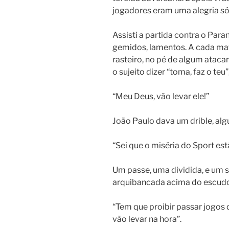
jogadores eram uma alegria só
Assisti a partida contra o P
gemidos, lamentos. A cada mat
rasteiro, no pé de algum atacan
o sujeito dizer “toma, faz o te
“Meu Deus, vão levar ele!”
João Paulo dava um drible, al
“Sei que o miséria do Sport está
Um passe, uma dividida, e um s
arquibancada acima do escudo
“Tem que proibir passar jogos 
vão levar na hora”.