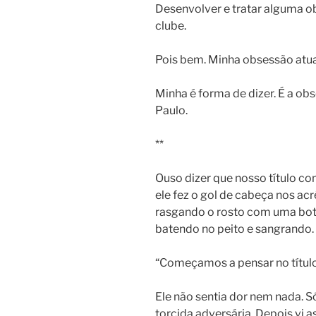
Desenvolver e tratar alguma 
clube.
Pois bem. Minha obsessão atua
Minha é forma de dizer. É a ob
Paulo.
**
Ouso dizer que nosso título co
ele fez o gol de cabeça nos a
rasgando o rosto com uma boti
batendo no peito e sangrando.
“Começamos a pensar no título
Ele não sentia dor nem nada. 
torcida adversária. Depois vi a