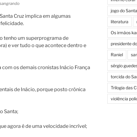
 sangrando
jogo do Sant
o Santa Cruz implica em algumas
literatura
felicidade.
Os irmãos k
não tenho um superprograma de
presidente d
ora) e ver tudo o que acontece dentro e
Raniel
san
sérgio guede
a com os demais cronistas Inácio França
torcida do Sa
Trilogia das 
tais de Inácio, porque posto crônica
violência pol
o Santa;
que agora é de uma velocidade incrível;