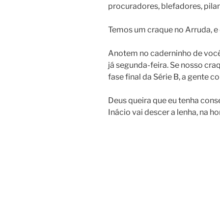
procuradores, blefadores, pila
Temos um craque no Arruda, e 
Anotem no caderninho de vocês
já segunda-feira. Se nosso craq
fase final da Série B, a gente 
Deus queira que eu tenha conse
Inácio vai descer a lenha, na h