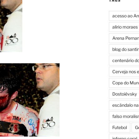
TAGS
acesso ao Ar
alirio moraes
Arena Perna
blog do santi
centenário d
Cerveja nos 
Copa do Mun
Dostoiévsky
escândalo na 
falso morali
Futebol
G
inferno coral