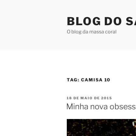
Pular
para
BLOG DO 
o
conteúdo
O blog da massa coral
TAG:
CAMISA 10
PUBLICADO
18 DE MAIO DE 2015
EM
Minha nova obsess