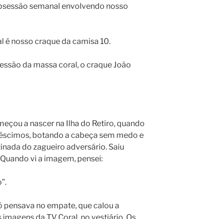
obsessão semanal envolvendo nosso
l é nosso craque da camisa 10.
sessão da massa coral, o craque João
meçou a nascer na Ilha do Retiro, quando
créscimos, botando a cabeça sem medo e
nada do zagueiro adversário. Saiu
 Quando vi a imagem, pensei:
”.
Só pensava no empate, que calou a
s imagens da TV Coral, no vestiário. Os