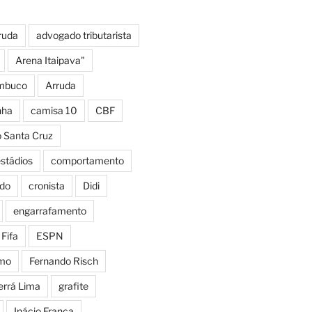
ruda
advogado tributarista
Arena Itaipava"
mbuco
Arruda
nha
camisa 10
CBF
o Santa Cruz
estádios
comportamento
do
cronista
Didi
engarrafamento
Fifa
ESPN
smo
Fernando Risch
errá Lima
grafite
Inácio França