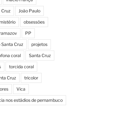
a Cruz
João Paulo
mistério
obsessões
aramazov
PP
o Santa Cruz
projetos
fona coral
Santa Cruz
s
torcida coral
nta Cruz
tricolor
Cores
Vica
icia nos estádios de pernambuco