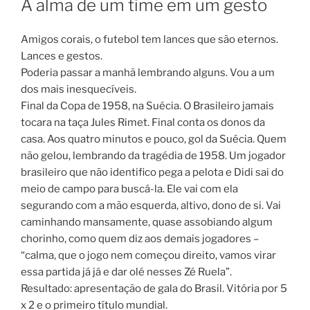
A alma de um time em um gesto
Amigos corais, o futebol tem lances que são eternos.
Lances e gestos.
Poderia passar a manhã lembrando alguns. Vou a um
dos mais inesquecíveis.
Final da Copa de 1958, na Suécia. O Brasileiro jamais
tocara na taça Jules Rimet. Final conta os donos da
casa. Aos quatro minutos e pouco, gol da Suécia. Quem
não gelou, lembrando da tragédia de 1958. Um jogador
brasileiro que não identifico pega a pelota e Didi sai do
meio de campo para buscá-la. Ele vai com ela
segurando com a mão esquerda, altivo, dono de si. Vai
caminhando mansamente, quase assobiando algum
chorinho, como quem diz aos demais jogadores –
“calma, que o jogo nem começou direito, vamos virar
essa partida já já e dar olé nesses Zé Ruela”.
Resultado: apresentação de gala do Brasil. Vitória por 5
x 2 e o primeiro título mundial.