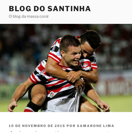
Pular
BLOG DO SANTINHA
para
O blog da massa coral
o
conteúdo
PUBLICADO
10 DE NOVEMBRO DE 2015
POR
SAMARONE LIMA
EM