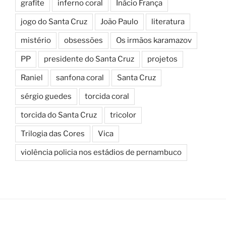
grafite
inferno coral
Inácio França
jogo do Santa Cruz
João Paulo
literatura
mistério
obsessões
Os irmãos karamazov
PP
presidente do Santa Cruz
projetos
Raniel
sanfona coral
Santa Cruz
sérgio guedes
torcida coral
torcida do Santa Cruz
tricolor
Trilogia das Cores
Vica
violência policia nos estádios de pernambuco