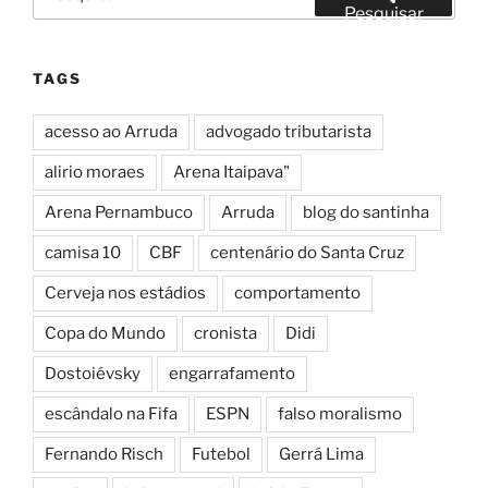
por:
Pesquisar
TAGS
acesso ao Arruda
advogado tributarista
alirio moraes
Arena Itaipava"
Arena Pernambuco
Arruda
blog do santinha
camisa 10
CBF
centenário do Santa Cruz
Cerveja nos estádios
comportamento
Copa do Mundo
cronista
Didi
Dostoiévsky
engarrafamento
escândalo na Fifa
ESPN
falso moralismo
Fernando Risch
Futebol
Gerrá Lima