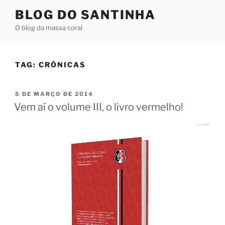
Pular
BLOG DO SANTINHA
para
O blog da massa coral
o
conteúdo
TAG:
CRÔNICAS
PUBLICADO
5 DE MARÇO DE 2014
EM
Vem aí o volume III, o livro vermelho!