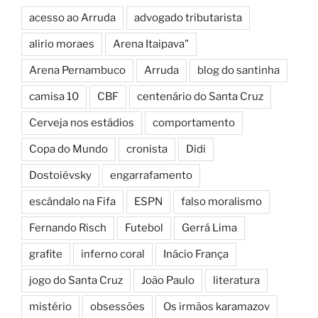
acesso ao Arruda
advogado tributarista
alirio moraes
Arena Itaipava"
Arena Pernambuco
Arruda
blog do santinha
camisa 10
CBF
centenário do Santa Cruz
Cerveja nos estádios
comportamento
Copa do Mundo
cronista
Didi
Dostoiévsky
engarrafamento
escândalo na Fifa
ESPN
falso moralismo
Fernando Risch
Futebol
Gerrá Lima
grafite
inferno coral
Inácio França
jogo do Santa Cruz
João Paulo
literatura
mistério
obsessões
Os irmãos karamazov