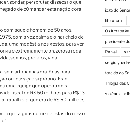
cer, sondar, perscrutar, dissecar o que
regado de c0mandar esta nação coral
jogo do Sant
literatura
ro com aquele homem de 50 anos,
Os irmãos k
1975, com a voz calma e olhar cheio de
presidente d
guda, uma modéstia nos gestos, para ver
longa e extremamente prazerosa roda
Raniel
san
vida, sonhos, projetos, vida.
sérgio guede
ra, sem artimanhas oratórias para
torcida do Sa
ão ou louvação si próprio. Este
Trilogia das 
u uma equipe que operou dois
ívida fiscal de R$ 50 milhões para R$ 13
violência pol
da trabalhista, que era de R$ 50 milhões.
brou que alguns comentaristas do nosso
io”.