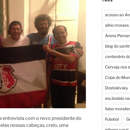
TAGS
acesso ao Ar
alirio moraes
Arena Perna
blog do santi
centenário d
Cerveja nos 
Copa do Mun
Dostoiévsky
escândalo na 
falso morali
entrevista com o novo presidente do
Futebol
G
pelas nossas cabeças, creio, uma
inferno coral