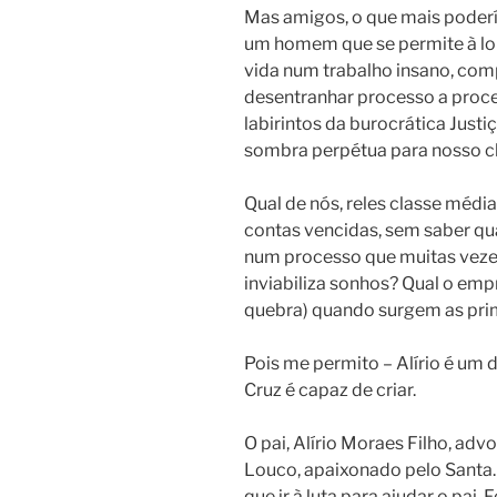
Mas amigos, o que mais poderí
um homem que se permite à louc
vida num trabalho insano, comp
desentranhar processo a proce
labirintos da burocrática Justi
sombra perpétua para nosso c
Qual de nós, reles classe médi
contas vencidas, sem saber qu
num processo que muitas vezes 
inviabiliza sonhos? Qual o em
quebra) quando surgem as prim
Pois me permito – Alírio é um 
Cruz é capaz de criar.
O pai, Alírio Moraes Filho, adv
Louco, apaixonado pelo Santa
que ir à luta para ajudar o pai. 