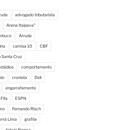
ruda
advogado tributarista
Arena Itaipava"
mbuco
Arruda
nha
camisa 10
CBF
o Santa Cruz
estádios
comportamento
do
cronista
Didi
engarrafamento
Fifa
ESPN
smo
Fernando Risch
errá Lima
grafite
Inácio França