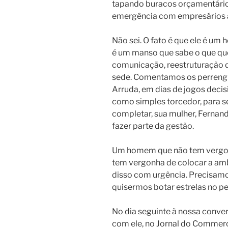
tapando buracos orçamentários
emergência com empresários 
Não sei. O fato é que ele é u
é um manso que sabe o que que
comunicação, reestruturação 
sede. Comentamos os perrengu
Arruda, em dias de jogos decisi
como simples torcedor, para se
completar, sua mulher, Fernand
fazer parte da gestão.
Um homem que não tem vergon
tem vergonha de colocar a amb
disso com urgência. Precisamo
quisermos botar estrelas no pe
No dia seguinte à nossa convers
com ele, no Jornal do Commerc