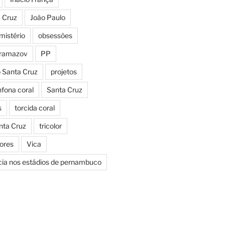
a Cruz
João Paulo
mistério
obsessões
aramazov
PP
o Santa Cruz
projetos
fona coral
Santa Cruz
s
torcida coral
nta Cruz
tricolor
Cores
Vica
icia nos estádios de pernambuco