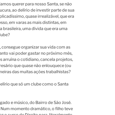
amos querer para nosso Santa, se não
ura, ao delírio de investir parte de sua
licadíssimo, quase irrealizável, que era
sso, em varas as mais distintas, em
ça brasileira, uma dívida que era uma
lube?
a, consegue organizar sua vida com as
anto vai poder gastar no próximo mês,
arruína o cotidiano, cancela projetos,
presário que quase não enlouquece (ou
eiras das muitas ações trabalhistas?
delírio que só um clube como o Santa
ogado e músico, do Bairro de São José.
. Num momento dramático, o filho teve
Fez o curso de Direito para, literalmente,