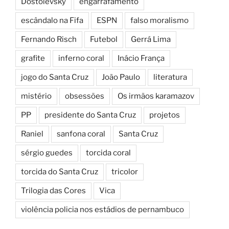
Dostoiévsky
engarrafamento
escândalo na Fifa
ESPN
falso moralismo
Fernando Risch
Futebol
Gerrá Lima
grafite
inferno coral
Inácio França
jogo do Santa Cruz
João Paulo
literatura
mistério
obsessões
Os irmãos karamazov
PP
presidente do Santa Cruz
projetos
Raniel
sanfona coral
Santa Cruz
sérgio guedes
torcida coral
torcida do Santa Cruz
tricolor
Trilogia das Cores
Vica
violência policia nos estádios de pernambuco