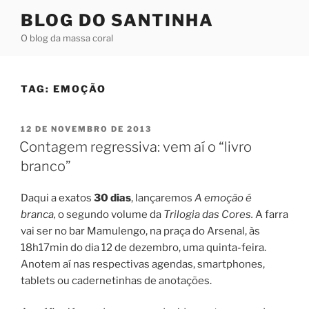
Pular
BLOG DO SANTINHA
para
O blog da massa coral
o
conteúdo
TAG:
EMOÇÃO
PUBLICADO
12 DE NOVEMBRO DE 2013
EM
Contagem regressiva: vem aí o “livro
branco”
Daqui a exatos
30 dias
, lançaremos
A emoção é
branca,
o segundo volume da
T
rilogia das
Cores.
A farra
vai ser no bar Mamulengo, na praça do Arsenal, às
18h17min do dia 12 de dezembro, uma quinta-feira.
Anotem aí nas respectivas agendas, smartphones,
tablets ou cadernetinhas de anotações.