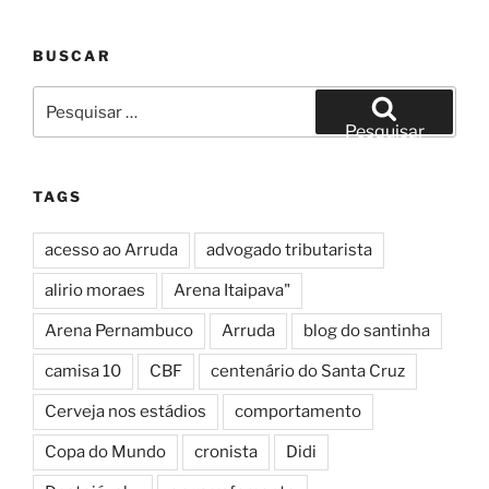
BUSCAR
Pesquisar
por:
Pesquisar
TAGS
acesso ao Arruda
advogado tributarista
alirio moraes
Arena Itaipava"
Arena Pernambuco
Arruda
blog do santinha
camisa 10
CBF
centenário do Santa Cruz
Cerveja nos estádios
comportamento
Copa do Mundo
cronista
Didi