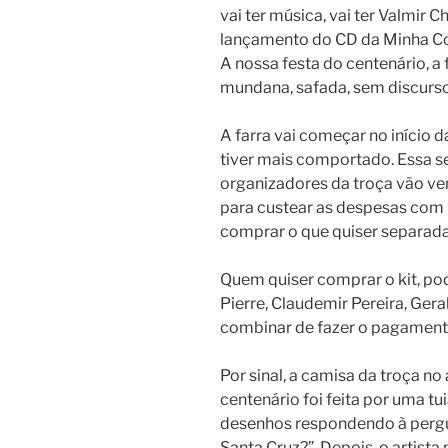
vai ter música, vai ter Valmir Ch
lançamento do CD da Minha Cobr
A nossa festa do centenário, a f
mundana, safada, sem discurso
A farra vai começar no início 
tiver mais comportado. Essa s
organizadores da troça vão ve
para custear as despesas com 
comprar o que quiser separad
Quem quiser comprar o kit, po
Pierre, Claudemir Pereira, Gera
combinar de fazer o pagamento
Por sinal, a camisa da troça no
centenário foi feita por uma tu
desenhos respondendo à pergun
Santa Cruz?”. Depois, o artista