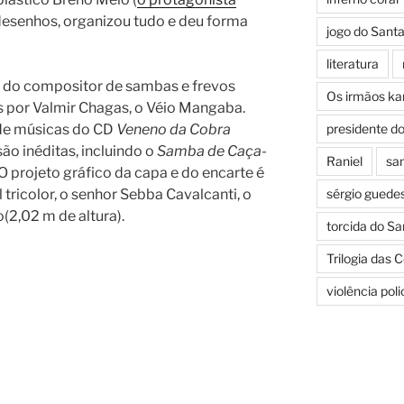
 desenhos, organizou tudo e deu forma
jogo do Sant
literatura
s do compositor de sambas e frevos
Os irmãos k
s por Valmir Chagas, o Véio Mangaba.
 de músicas do CD
Veneno da Cobra
presidente d
são inéditas, incluindo o
Samba de Caça-
Raniel
san
 O projeto gráfico da capa e do encarte é
 tricolor, o senhor Sebba Cavalcanti, o
sérgio guede
2,02 m de altura).
torcida do Sa
Trilogia das 
violência pol