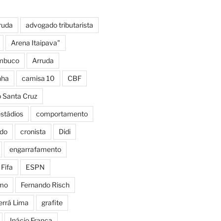
ruda
advogado tributarista
Arena Itaipava"
mbuco
Arruda
nha
camisa 10
CBF
o Santa Cruz
estádios
comportamento
do
cronista
Didi
engarrafamento
Fifa
ESPN
smo
Fernando Risch
errá Lima
grafite
Inácio França