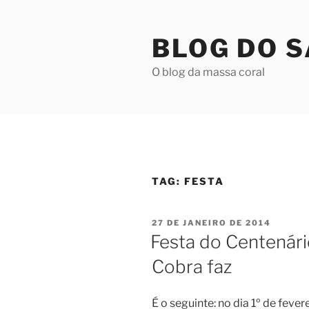
Pular
para
BLOG DO 
o
conteúdo
O blog da massa coral
TAG:
FESTA
PUBLICADO
27 DE JANEIRO DE 2014
EM
Festa do Centenár
Cobra faz
É o seguinte: no dia 1º de fevere