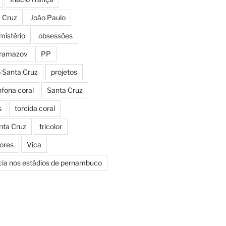
a Cruz
João Paulo
mistério
obsessões
aramazov
PP
o Santa Cruz
projetos
fona coral
Santa Cruz
s
torcida coral
nta Cruz
tricolor
Cores
Vica
icia nos estádios de pernambuco