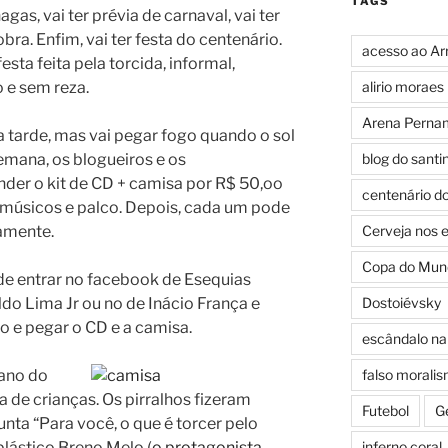
TAGS
agas, vai ter prévia de carnaval, vai ter
a. Enfim, vai ter festa do centenário.
acesso ao Ar
esta feita pela torcida, informal,
 e sem reza.
alirio moraes
Arena Perna
da tarde, mas vai pegar fogo quando o sol
emana, os blogueiros e os
blog do santi
nder o kit de CD + camisa por R$ 50,oo
centenário d
músicos e palco. Depois, cada um pode
amente.
Cerveja nos 
Copa do Mun
de entrar no facebook de Esequias
ldo Lima Jr ou no de Inácio França e
Dostoiévsky
 e pegar o CD e a camisa.
escândalo na 
 ano do
falso morali
ia de crianças. Os pirralhos fizeram
Futebol
G
ta “Para você, o que é torcer pelo
 plástico Breno Melo (
o protagonista
inferno coral