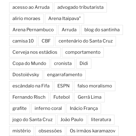
acesso ao Arruda
advogado tributarista
alirio moraes
Arena Itaipava"
Arena Pernambuco
Arruda
blog do santinha
camisa 10
CBF
centenário do Santa Cruz
Cerveja nos estádios
comportamento
Copa do Mundo
cronista
Didi
Dostoiévsky
engarrafamento
escândalo na Fifa
ESPN
falso moralismo
Fernando Risch
Futebol
Gerrá Lima
grafite
inferno coral
Inácio França
jogo do Santa Cruz
João Paulo
literatura
mistério
obsessões
Os irmãos karamazov