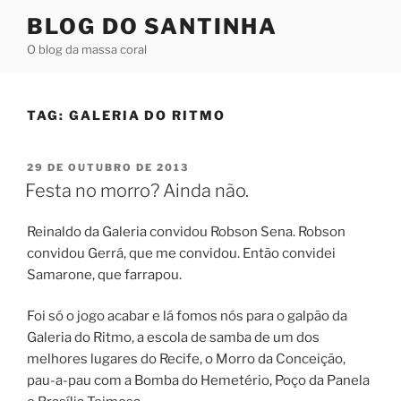
Pular
BLOG DO SANTINHA
para
O blog da massa coral
o
conteúdo
TAG:
GALERIA DO RITMO
PUBLICADO
29 DE OUTUBRO DE 2013
EM
Festa no morro? Ainda não.
Reinaldo da Galeria convidou Robson Sena. Robson
convidou Gerrá, que me convidou. Então convidei
Samarone, que farrapou.
Foi só o jogo acabar e lá fomos nós para o galpão da
Galeria do Ritmo, a escola de samba de um dos
melhores lugares do Recife, o Morro da Conceição,
pau-a-pau com a Bomba do Hemetério, Poço da Panela