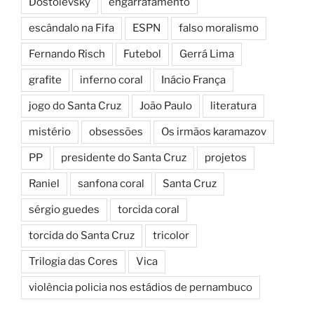
Dostoiévsky
engarrafamento
escândalo na Fifa
ESPN
falso moralismo
Fernando Risch
Futebol
Gerrá Lima
grafite
inferno coral
Inácio França
jogo do Santa Cruz
João Paulo
literatura
mistério
obsessões
Os irmãos karamazov
PP
presidente do Santa Cruz
projetos
Raniel
sanfona coral
Santa Cruz
sérgio guedes
torcida coral
torcida do Santa Cruz
tricolor
Trilogia das Cores
Vica
violência policia nos estádios de pernambuco