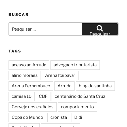
BUSCAR
Pesquisar
por:
Pesquisar
TAGS
acesso ao Arruda
advogado tributarista
alirio moraes
Arena Itaipava"
Arena Pernambuco
Arruda
blog do santinha
camisa 10
CBF
centenário do Santa Cruz
Cerveja nos estádios
comportamento
Copa do Mundo
cronista
Didi