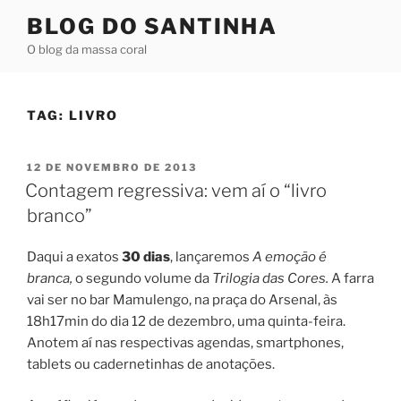
Pular
BLOG DO SANTINHA
para
O blog da massa coral
o
conteúdo
TAG:
LIVRO
PUBLICADO
12 DE NOVEMBRO DE 2013
EM
Contagem regressiva: vem aí o “livro
branco”
Daqui a exatos
30 dias
, lançaremos
A emoção é
branca,
o segundo volume da
T
rilogia das
Cores.
A farra
vai ser no bar Mamulengo, na praça do Arsenal, às
18h17min do dia 12 de dezembro, uma quinta-feira.
Anotem aí nas respectivas agendas, smartphones,
tablets ou cadernetinhas de anotações.