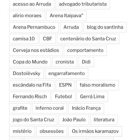
acesso ao Arruda
advogado tributarista
alirio moraes
Arena Itaipava"
Arena Pernambuco
Arruda
blog do santinha
camisa 10
CBF
centenário do Santa Cruz
Cerveja nos estádios
comportamento
Copa do Mundo
cronista
Didi
Dostoiévsky
engarrafamento
escândalo na Fifa
ESPN
falso moralismo
Fernando Risch
Futebol
Gerrá Lima
grafite
inferno coral
Inácio França
jogo do Santa Cruz
João Paulo
literatura
mistério
obsessões
Os irmãos karamazov