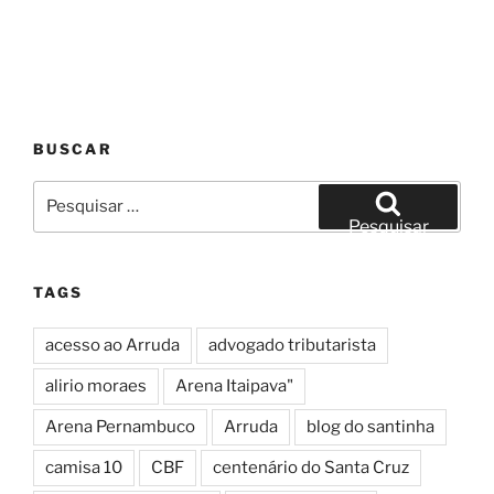
BUSCAR
Pesquisar
por:
Pesquisar
TAGS
acesso ao Arruda
advogado tributarista
alirio moraes
Arena Itaipava"
Arena Pernambuco
Arruda
blog do santinha
camisa 10
CBF
centenário do Santa Cruz