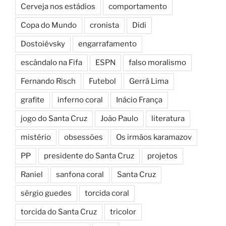
Cerveja nos estádios
comportamento
Copa do Mundo
cronista
Didi
Dostoiévsky
engarrafamento
escândalo na Fifa
ESPN
falso moralismo
Fernando Risch
Futebol
Gerrá Lima
grafite
inferno coral
Inácio França
jogo do Santa Cruz
João Paulo
literatura
mistério
obsessões
Os irmãos karamazov
PP
presidente do Santa Cruz
projetos
Raniel
sanfona coral
Santa Cruz
sérgio guedes
torcida coral
torcida do Santa Cruz
tricolor