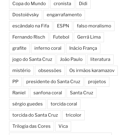
Copa do Mundo
cronista
Didi
Dostoiévsky
engarrafamento
escândalo na Fifa
ESPN
falso moralismo
Fernando Risch
Futebol
Gerrá Lima
grafite
inferno coral
Inácio França
jogo do Santa Cruz
João Paulo
literatura
mistério
obsessões
Os irmãos karamazov
PP
presidente do Santa Cruz
projetos
Raniel
sanfona coral
Santa Cruz
sérgio guedes
torcida coral
torcida do Santa Cruz
tricolor
Trilogia das Cores
Vica