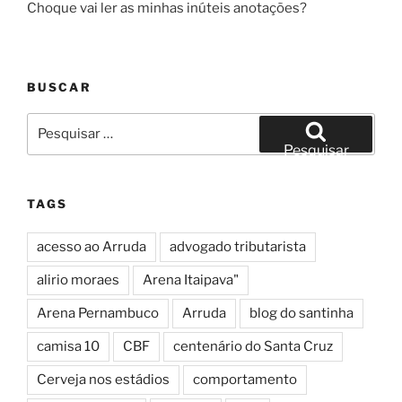
Choque vai ler as minhas inúteis anotações?
BUSCAR
Pesquisar
por:
Pesquisar
TAGS
acesso ao Arruda
advogado tributarista
alirio moraes
Arena Itaipava"
Arena Pernambuco
Arruda
blog do santinha
camisa 10
CBF
centenário do Santa Cruz
Cerveja nos estádios
comportamento