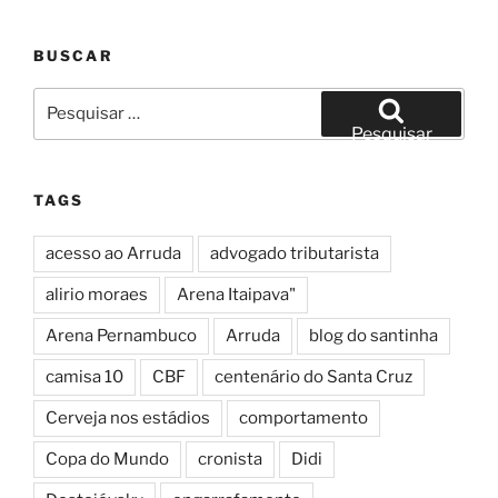
BUSCAR
Pesquisar
por:
Pesquisar
TAGS
acesso ao Arruda
advogado tributarista
alirio moraes
Arena Itaipava"
Arena Pernambuco
Arruda
blog do santinha
camisa 10
CBF
centenário do Santa Cruz
Cerveja nos estádios
comportamento
Copa do Mundo
cronista
Didi