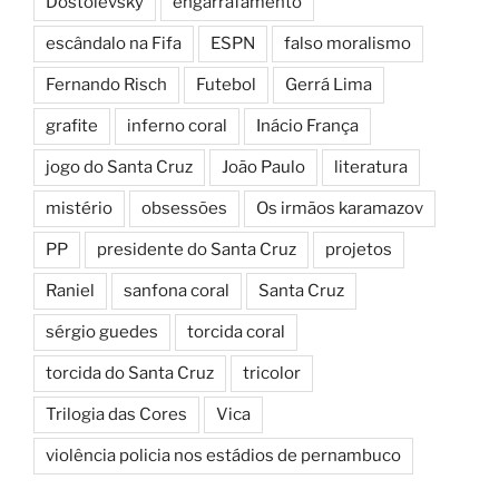
Dostoiévsky
engarrafamento
escândalo na Fifa
ESPN
falso moralismo
Fernando Risch
Futebol
Gerrá Lima
grafite
inferno coral
Inácio França
jogo do Santa Cruz
João Paulo
literatura
mistério
obsessões
Os irmãos karamazov
PP
presidente do Santa Cruz
projetos
Raniel
sanfona coral
Santa Cruz
sérgio guedes
torcida coral
torcida do Santa Cruz
tricolor
Trilogia das Cores
Vica
violência policia nos estádios de pernambuco