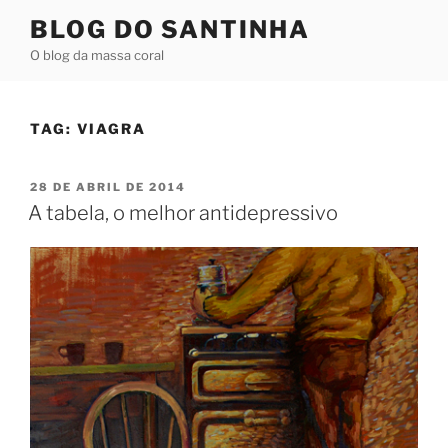
Pular
BLOG DO SANTINHA
para
O blog da massa coral
o
conteúdo
TAG:
VIAGRA
PUBLICADO
28 DE ABRIL DE 2014
EM
A tabela, o melhor antidepressivo