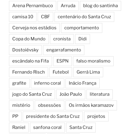
Arena Pernambuco
Arruda
blog do santinha
camisa 10
CBF
centenário do Santa Cruz
Cerveja nos estádios
comportamento
Copa do Mundo
cronista
Didi
Dostoiévsky
engarrafamento
escândalo na Fifa
ESPN
falso moralismo
Fernando Risch
Futebol
Gerrá Lima
grafite
inferno coral
Inácio França
jogo do Santa Cruz
João Paulo
literatura
mistério
obsessões
Os irmãos karamazov
PP
presidente do Santa Cruz
projetos
Raniel
sanfona coral
Santa Cruz