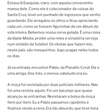
Estava lá Esequias, claro, com aquela conversinha
mansa dele. Como ele é colecionador de coisas do
Santa Cruz, levei um punhado de ingressos que venho
guardando. Ele arregalou os olhos e ficou apreciando
cada um, como se fossem figurinhas de um álbum da
vida inteira. Bebemos nossa cerva gelada. É uma coisa
da Idade Média, proibir uma reles e simplória cerveja
num estádio de futebol. Os idiotas que fazem leis,
neste país, são mesquinhos. Jogo pragas neles todos
os dias.
Já na entrada, encontrei Pablo, da Planalto Coral. Ele e
uma amiga. Dos três, o menos cabeludo era eu.
A moça foi revistada por duas policiais militares. Não
foi uma revista, aquilo. Foi um baculejo que quase
alcançou as entranhas. Revistaram a bolsa da moça
ítem por ítem. Eu e Pablo passamos rapidinho e
ficamos vendo a cena. Era tão absurdo, que teve hora