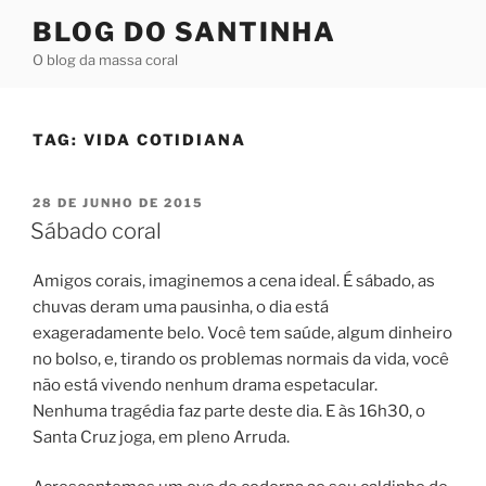
Pular
BLOG DO SANTINHA
para
O blog da massa coral
o
conteúdo
TAG:
VIDA COTIDIANA
PUBLICADO
28 DE JUNHO DE 2015
EM
Sábado coral
Amigos corais, imaginemos a cena ideal. É sábado, as
chuvas deram uma pausinha, o dia está
exageradamente belo. Você tem saúde, algum dinheiro
no bolso, e, tirando os problemas normais da vida, você
não está vivendo nenhum drama espetacular.
Nenhuma tragédia faz parte deste dia. E às 16h30, o
Santa Cruz joga, em pleno Arruda.