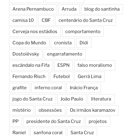
Arena Pernambuco
Arruda
blog do santinha
camisa 10
CBF
centenário do Santa Cruz
Cerveja nos estádios
comportamento
Copa do Mundo
cronista
Didi
Dostoiévsky
engarrafamento
escândalo na Fifa
ESPN
falso moralismo
Fernando Risch
Futebol
Gerrá Lima
grafite
inferno coral
Inácio França
jogo do Santa Cruz
João Paulo
literatura
mistério
obsessões
Os irmãos karamazov
PP
presidente do Santa Cruz
projetos
Raniel
sanfona coral
Santa Cruz