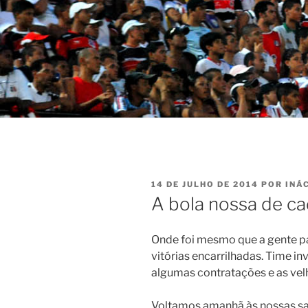
PUBLICADO
14 DE JULHO DE 2014
POR
INÁ
EM
A bola nossa de ca
Onde foi mesmo que a gente p
vitórias encarrilhadas. Time in
algumas contratações e as vel
Voltamos amanhã às nossas sa