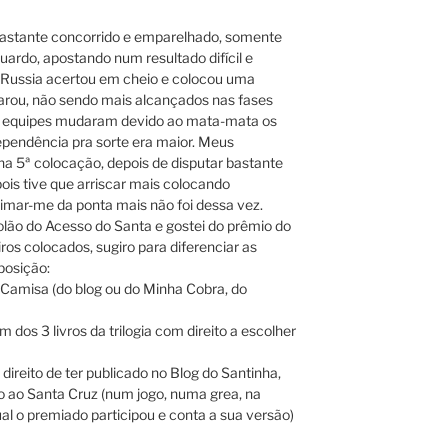
 bastante concorrido e emparelhado, somente
duardo, apostando num resultado difícil e
 x Russia acertou em cheio e colocou uma
parou, não sendo mais alcançados nas fases
das equipes mudaram devido ao mata-mata os
ependência pra sorte era maior. Meus
na 5ª colocação, depois de disputar bastante
ois tive que arriscar mais colocando
ximar-me da ponta mais não foi dessa vez.
olão do Acesso do Santa e gostei do prêmio do
os colocados, sugiro para diferenciar as
posição:
 Camisa (do blog ou do Minha Cobra, do
dos 3 livros da trilogia com direito a escolher
direito de ter publicado no Blog do Santinha,
o ao Santa Cruz (num jogo, numa grea, na
al o premiado participou e conta a sua versão)