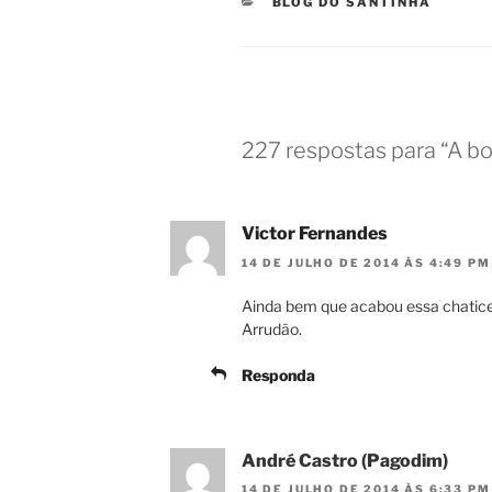
CATEGORIAS
BLOG DO SANTINHA
227 respostas para “A bo
Victor Fernandes
14 DE JULHO DE 2014 ÀS 4:49 PM
Ainda bem que acabou essa chatice
Arrudão.
Responda
André Castro (Pagodim)
14 DE JULHO DE 2014 ÀS 6:33 PM