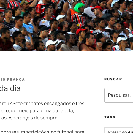
BUSCAR
CIO FRANÇA
da dia
Pesquisar
por:
arou? Sete empates encangados e três
victo, do meio para cima da tabela,
has esperanças de sempre.
TAGS
borosas imperfeições, ao futebol para
acesso ao Ar