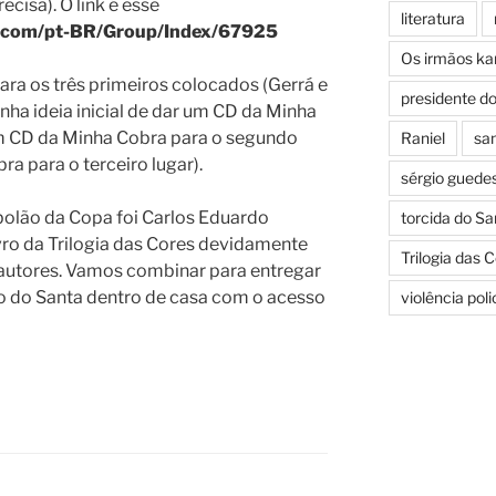
cisa). O link é esse
literatura
or.com/pt-BR/Group/Index/67925
Os irmãos k
ra os três primeiros colocados (Gerrá e
presidente d
a ideia inicial de dar um CD da Minha
um CD da Minha Cobra para o segundo
Raniel
san
a para o terceiro lugar).
sérgio guede
 bolão da Copa foi Carlos Eduardo
torcida do Sa
vro da Trilogia das Cores devidamente
Trilogia das 
autores. Vamos combinar para entregar
ogo do Santa dentro de casa com o acesso
violência pol