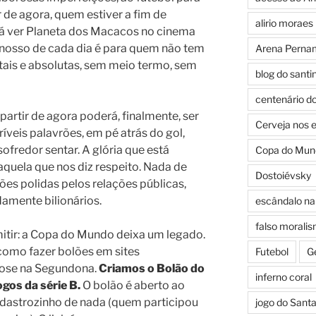
r de agora, quem estiver a fim de
alirio moraes
 vá ver Planeta dos Macacos no cinema
 nosso de cada dia é para quem não tem
Arena Perna
ais e absolutas, sem meio termo, sem
blog do santi
centenário d
partir de agora poderá, finalmente, ser
Cerveja nos 
ríveis palavrões, em pé atrás do gol,
fredor sentar. A glória que está
Copa do Mun
 aquela que nos diz respeito. Nada de
Dostoiévsky
es polidas pelos relações públicas,
amente bilionários.
escândalo na 
falso morali
itir: a Copa do Mundo deixa um legado.
como fazer bolões em sites
Futebol
G
 dose na Segundona.
Criamos o Bolão do
inferno coral
gos da série B.
O bolão é aberto ao
adastrozinho de nada (quem participou
jogo do Sant