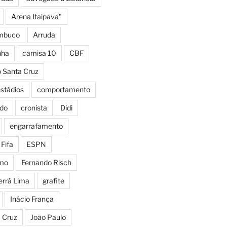
Arena Itaipava"
mbuco
Arruda
nha
camisa 10
CBF
o Santa Cruz
estádios
comportamento
do
cronista
Didi
engarrafamento
Fifa
ESPN
smo
Fernando Risch
errá Lima
grafite
Inácio França
a Cruz
João Paulo