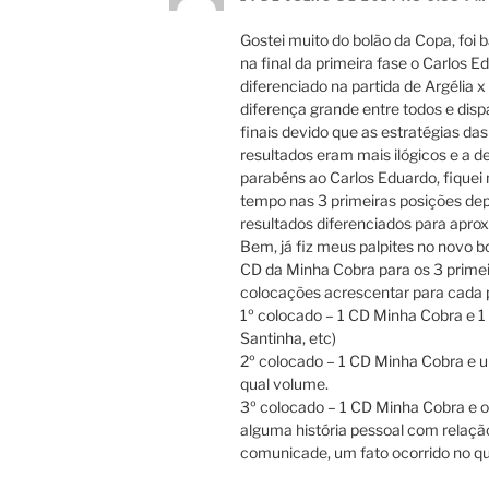
Gostei muito do bolão da Copa, foi
na final da primeira fase o Carlos E
diferenciado na partida de Argélia
diferença grande entre todos e dis
finais devido que as estratégias 
resultados eram mais ilógicos e a d
parabéns ao Carlos Eduardo, fiquei 
tempo nas 3 primeiras posições dep
resultados diferenciados para apro
Bem, já fiz meus palpites no novo b
CD da Minha Cobra para os 3 primeir
colocações acrescentar para cada 
1º colocado – 1 CD Minha Cobra e 1
Santinha, etc)
2º colocado – 1 CD Minha Cobra e um 
qual volume.
3º colocado – 1 CD Minha Cobra e o 
alguma história pessoal com relaçã
comunicade, um fato ocorrido no qu