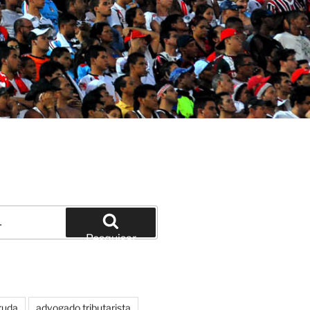
Pesquisar
ruda
advogado tributarista