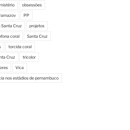
mistério
obsessões
aramazov
PP
o Santa Cruz
projetos
fona coral
Santa Cruz
s
torcida coral
nta Cruz
tricolor
Cores
Vica
icia nos estádios de pernambuco