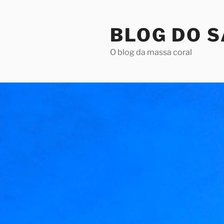
Pular
para
BLOG DO 
o
conteúdo
O blog da massa coral