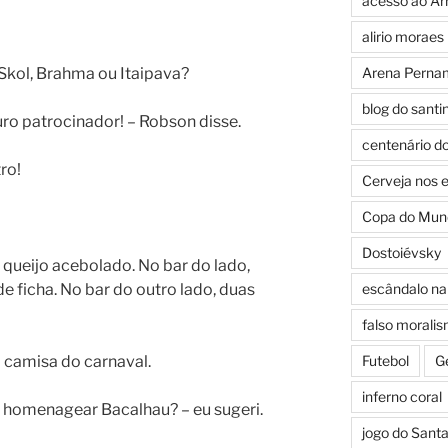
acesso ao Ar
alirio moraes
Skol, Brahma ou Itaipava?
Arena Perna
blog do santi
uro patrocinador! – Robson disse.
centenário d
ro!
Cerveja nos 
Copa do Mun
Dostoiévsky
queijo acebolado. No bar do lado,
e ficha. No bar do outro lado, duas
escândalo na 
falso morali
 camisa do carnaval.
Futebol
G
inferno coral
 homenagear Bacalhau? – eu sugeri.
jogo do Sant