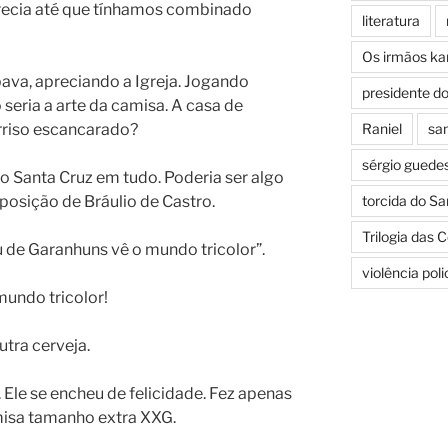
recia até que tínhamos combinado
literatura
Os irmãos k
pava, apreciando a Igreja. Jogando
presidente d
eria a arte da camisa. A casa de
rriso escancarado?
Raniel
san
sérgio guede
 o Santa Cruz em tudo. Poderia ser algo
posição de Bráulio de Castro.
torcida do Sa
Trilogia das 
au de Garanhuns vê o mundo tricolor”.
violência pol
mundo tricolor!
tra cerveja.
 Ele se encheu de felicidade. Fez apenas
isa tamanho extra XXG.