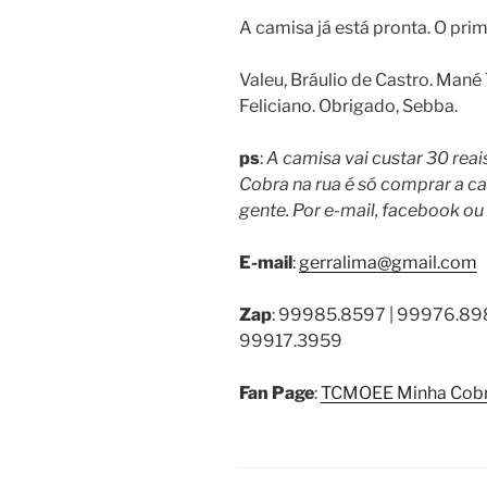
A camisa já está pronta. O prim
Valeu, Bráulio de Castro. Mané
Feliciano. Obrigado, Sebba.
ps
:
A camisa vai custar 30 reai
Cobra na rua é só comprar a c
gente. Por e-mail, facebook ou
E-mail
:
gerralima@gmail.com
Zap
: 99985.8597 | 99976.898
99917.3959
Fan Page
:
TCMOEE Minha Cob