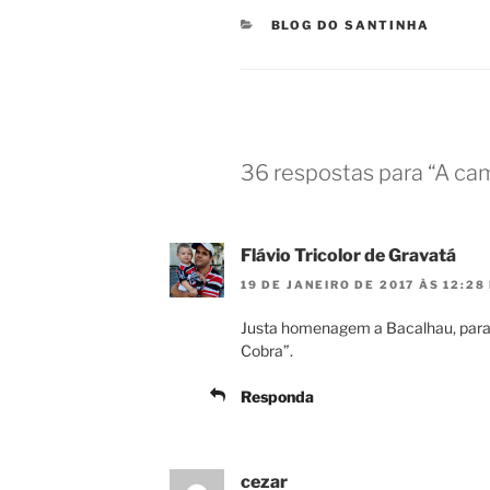
CATEGORIAS
BLOG DO SANTINHA
36 respostas para “A ca
Flávio Tricolor de Gravatá
19 DE JANEIRO DE 2017 ÀS 12:28
Justa homenagem a Bacalhau, parab
Cobra”.
Responda
cezar