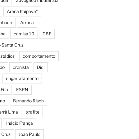
ruda
advogado tributarista
Arena Itaipava"
mbuco
Arruda
nha
camisa 10
CBF
o Santa Cruz
estádios
comportamento
do
cronista
Didi
engarrafamento
Fifa
ESPN
smo
Fernando Risch
errá Lima
grafite
Inácio França
a Cruz
João Paulo