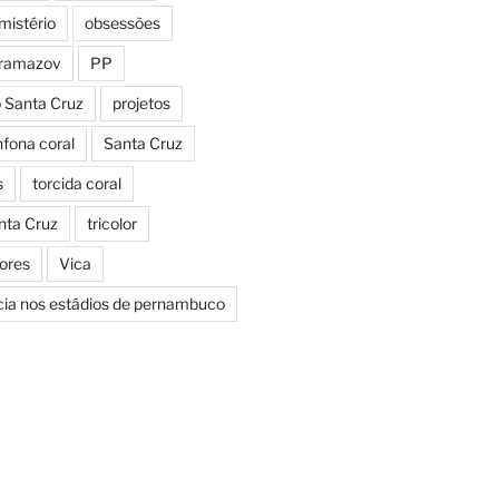
mistério
obsessões
aramazov
PP
o Santa Cruz
projetos
fona coral
Santa Cruz
s
torcida coral
nta Cruz
tricolor
Cores
Vica
icia nos estádios de pernambuco