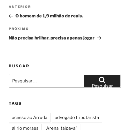
Navegação
Post
ANTERIOR
de
anterior
O homem de 1,9 milhão de reais.
Post
Próximo
PRÓXIMO
post
Não precisa brilhar, precisa apenas jogar
BUSCAR
Pesquisar
por:
Pesquisar
TAGS
acesso ao Arruda
advogado tributarista
alirio moraes
Arena Itaipava"