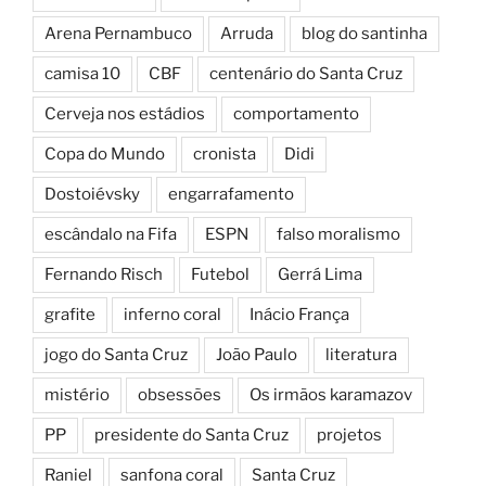
Arena Pernambuco
Arruda
blog do santinha
camisa 10
CBF
centenário do Santa Cruz
Cerveja nos estádios
comportamento
Copa do Mundo
cronista
Didi
Dostoiévsky
engarrafamento
escândalo na Fifa
ESPN
falso moralismo
Fernando Risch
Futebol
Gerrá Lima
grafite
inferno coral
Inácio França
jogo do Santa Cruz
João Paulo
literatura
mistério
obsessões
Os irmãos karamazov
PP
presidente do Santa Cruz
projetos
Raniel
sanfona coral
Santa Cruz