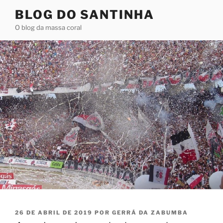
Pular
BLOG DO SANTINHA
para
O blog da massa coral
o
conteúdo
PUBLICADO
26 DE ABRIL DE 2019
POR
GERRÁ DA ZABUMBA
EM