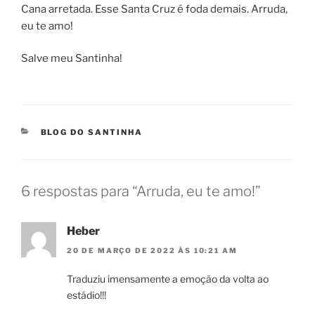
Cana arretada. Esse Santa Cruz é foda demais. Arruda,
eu te amo!
Salve meu Santinha!
CATEGORIAS
BLOG DO SANTINHA
6 respostas para “Arruda, eu te amo!”
Heber
20 DE MARÇO DE 2022 ÀS 10:21 AM
Traduziu imensamente a emoção da volta ao
estádio!!!