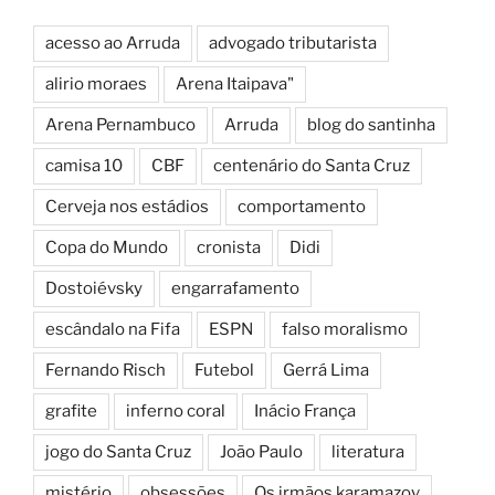
acesso ao Arruda
advogado tributarista
alirio moraes
Arena Itaipava"
Arena Pernambuco
Arruda
blog do santinha
camisa 10
CBF
centenário do Santa Cruz
Cerveja nos estádios
comportamento
Copa do Mundo
cronista
Didi
Dostoiévsky
engarrafamento
escândalo na Fifa
ESPN
falso moralismo
Fernando Risch
Futebol
Gerrá Lima
grafite
inferno coral
Inácio França
jogo do Santa Cruz
João Paulo
literatura
mistério
obsessões
Os irmãos karamazov