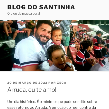
Pular
BLOG DO SANTINHA
para
O blog da massa coral
o
conteúdo
PUBLICADO
20 DE MARÇO DE 2022
POR
ZECA
EM
Arruda, eu te amo!
Um dia histórico. É o mínimo que pode ser dito sobre
esse retorno ao Arruda. A emoção do reencontro da