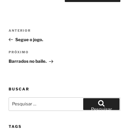
Navegação
Post
ANTERIOR
de
anterior
Segue o jogo.
Post
Próximo
PRÓXIMO
post
Barrados no baile.
BUSCAR
Pesquisar
por:
Pesquisar
TAGS