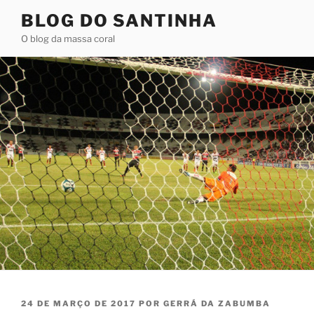
Pular
BLOG DO SANTINHA
para
O blog da massa coral
o
conteúdo
PUBLICADO
24 DE MARÇO DE 2017
POR
GERRÁ DA ZABUMBA