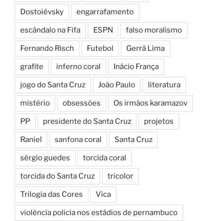
Dostoiévsky
engarrafamento
escândalo na Fifa
ESPN
falso moralismo
Fernando Risch
Futebol
Gerrá Lima
grafite
inferno coral
Inácio França
jogo do Santa Cruz
João Paulo
literatura
mistério
obsessões
Os irmãos karamazov
PP
presidente do Santa Cruz
projetos
Raniel
sanfona coral
Santa Cruz
sérgio guedes
torcida coral
torcida do Santa Cruz
tricolor
Trilogia das Cores
Vica
violência policia nos estádios de pernambuco