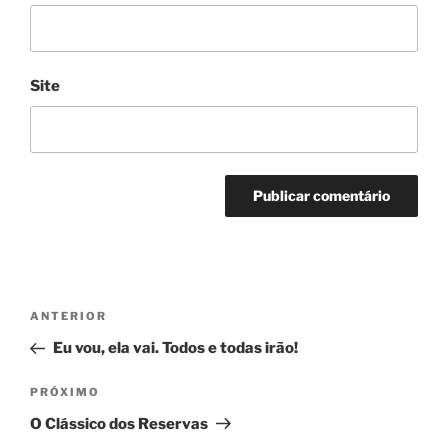
Site
Navegação
Post
ANTERIOR
de
anterior
Eu vou, ela vai. Todos e todas irão!
Post
Próximo
PRÓXIMO
post
O Clássico dos Reservas