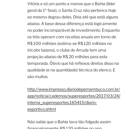
Vitória e só um ponto a menos que o Bahia (líder
geral da 1ª fase), o Santa Cruz não pertence hoje
ao mesmo degrau deles. Diria até que está alguns
abaixo. A base dessa diferença está logicamente
no poder incomparável de investimento. Enquanto
os três operam com receitas anuais em torno de
R$ 100 milhões (estima-se R$ 120 milhões no
tricolor baiano), o clube do Arruda tem uma
projeção abaixo de R$ 20 milhões para esta
temporada. Óbvio que há reflexos diretos disso na
qualidade (e na quantidade) técnica do elenco. E
são muitos.
http://www.impresso.diariodepernambuco.com.br/
app/noticia/cadernos/superesportes/2017/03/24/
interna_superesportes,165415/diario-
esportivo.shtml
Não sabia que o Bahia tava tão folgado assim
financeiramente: R$ 120 milhões no ano