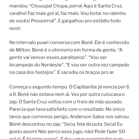
mandou: “Chuuupa! Chupa, porra! Aqui é Santa Cruz,
caralho! Faz mais gol aí, faz mais. Vou botar no rabinho
de vocês! Poooorrra!”. E gargalhou pro estádio todo
ouvir.
No intervalo puxei conversa com Boné. Ele é conhecido
de Milton. Boné é o otimismo em forma de gente. “A
gente vai vencer esses paraibanos”. “Vou ser
bicampeão do Nordeste”. “E vou ser outra vez campeão
na casa dos festejos”. E sacudiu os braços pro ar.
Começa o segundo tempo. O Capibaribe já vencia por 6
a 0. Boné não estava nem aí. Vez por outra cutucava o
zap. O Santa Cruz voltou com o freio de mão puxado.
Parecia que tava satisfeito com o resultado. No único
lance que corremos perigo, Anderson Sales nos salvou.
Boné descontou no zap: “Seca, fela da puta. Seca! Eu
gosto assim! Não perco esse jogo, não! Pode fazer 50
gol aí. É tricolor, porra”. E deu umas sacolejadas num