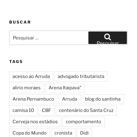
BUSCAR
Pesquisar
por:
Pesquisar
TAGS
acesso ao Arruda
advogado tributarista
alirio moraes
Arena Itaipava"
Arena Pernambuco
Arruda
blog do santinha
camisa 10
CBF
centenário do Santa Cruz
Cerveja nos estádios
comportamento
Copa do Mundo
cronista
Didi