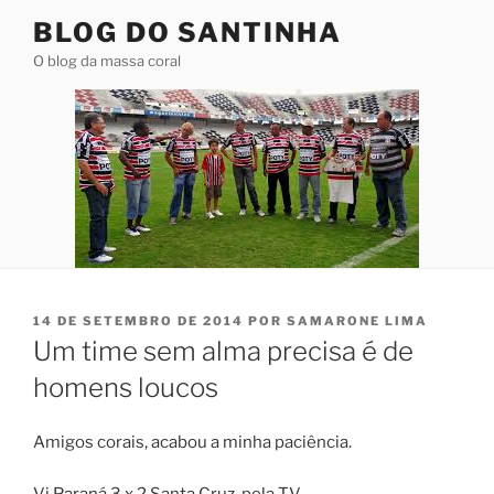
Pular
BLOG DO SANTINHA
para
O blog da massa coral
o
conteúdo
PUBLICADO
14 DE SETEMBRO DE 2014
POR
SAMARONE LIMA
EM
Um time sem alma precisa é de
homens loucos
Amigos corais, acabou a minha paciência.
Vi Paraná 3 x 2 Santa Cruz, pela TV.