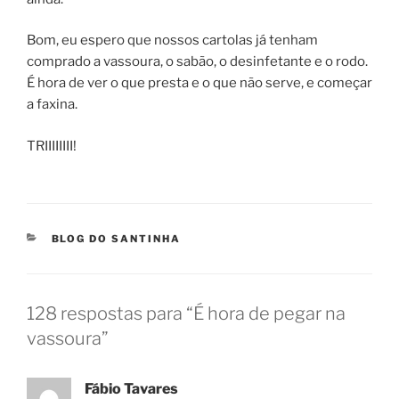
Bom, eu espero que nossos cartolas já tenham
comprado a vassoura, o sabão, o desinfetante e o rodo.
É hora de ver o que presta e o que não serve, e começar
a faxina.
TRIIIIIIII!
CATEGORIAS
BLOG DO SANTINHA
128 respostas para “É hora de pegar na
vassoura”
Fábio Tavares