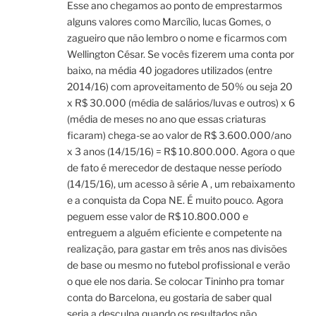
Esse ano chegamos ao ponto de emprestarmos
alguns valores como Marcílio, lucas Gomes, o
zagueiro que não lembro o nome e ficarmos com
Wellington César. Se vocês fizerem uma conta por
baixo, na média 40 jogadores utilizados (entre
2014/16) com aproveitamento de 50% ou seja 20
x R$ 30.000 (média de salários/luvas e outros) x 6
(média de meses no ano que essas criaturas
ficaram) chega-se ao valor de R$ 3.600.000/ano
x 3 anos (14/15/16) = R$ 10.800.000. Agora o que
de fato é merecedor de destaque nesse período
(14/15/16), um acesso à série A , um rebaixamento
e a conquista da Copa NE. É muito pouco. Agora
peguem esse valor de R$ 10.800.000 e
entreguem a alguém eficiente e competente na
realização, para gastar em três anos nas divisões
de base ou mesmo no futebol profissional e verão
o que ele nos daria. Se colocar Tininho pra tomar
conta do Barcelona, eu gostaria de saber qual
seria a desculpa quando os resultados não