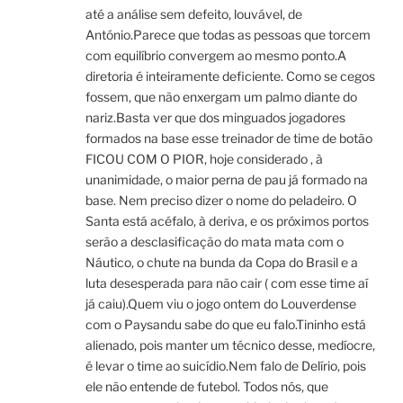
até a análise sem defeito, louvável, de
António.Parece que todas as pessoas que torcem
com equilíbrio convergem ao mesmo ponto.A
diretoria é inteiramente deficiente. Como se cegos
fossem, que não enxergam um palmo diante do
nariz.Basta ver que dos minguados jogadores
formados na base esse treinador de time de botão
FICOU COM O PIOR, hoje considerado , à
unanimidade, o maior perna de pau já formado na
base. Nem preciso dizer o nome do peladeiro. O
Santa está acéfalo, à deriva, e os próximos portos
serão a desclasificação do mata mata com o
Náutico, o chute na bunda da Copa do Brasil e a
luta desesperada para não cair ( com esse time aí
já caiu).Quem viu o jogo ontem do Louverdense
com o Paysandu sabe do que eu falo.Tininho está
alienado, pois manter um técnico desse, medíocre,
é levar o time ao suicídio.Nem falo de Delírio, pois
ele não entende de futebol. Todos nós, que