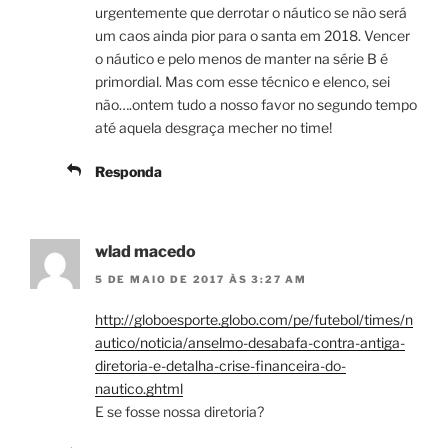
urgentemente que derrotar o náutico se não será
um caos ainda pior para o santa em 2018. Vencer
o náutico e pelo menos de manter na série B é
primordial. Mas com esse técnico e elenco, sei
não….ontem tudo a nosso favor no segundo tempo
até aquela desgraça mecher no time!
Responda
wlad macedo
5 DE MAIO DE 2017 ÀS 3:27 AM
http://globoesporte.globo.com/pe/futebol/times/n
autico/noticia/anselmo-desabafa-contra-antiga-
diretoria-e-detalha-crise-financeira-do-
nautico.ghtml
E se fosse nossa diretoria?