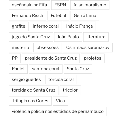
escândalo na Fifa
ESPN
falso moralismo
Fernando Risch
Futebol
Gerrá Lima
grafite
inferno coral
Inácio França
jogo do Santa Cruz
João Paulo
literatura
mistério
obsessões
Os irmãos karamazov
PP
presidente do Santa Cruz
projetos
Raniel
sanfona coral
Santa Cruz
sérgio guedes
torcida coral
torcida do Santa Cruz
tricolor
Trilogia das Cores
Vica
violência policia nos estádios de pernambuco