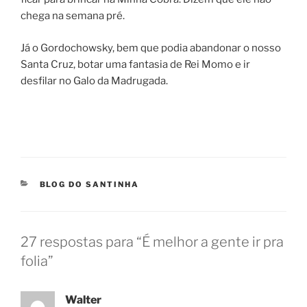
chega na semana pré.
Já o Gordochowsky, bem que podia abandonar o nosso
Santa Cruz, botar uma fantasia de Rei Momo e ir
desfilar no Galo da Madrugada.
CATEGORIAS
BLOG DO SANTINHA
27 respostas para “É melhor a gente ir pra
folia”
Walter