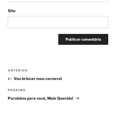
Site
Navegação
Post
ANTERIOR
de
anterior
Vou brincar meu carnaval
Post
Próximo
PRÓXIMO
post
Parabéns para você, Mais Querido!