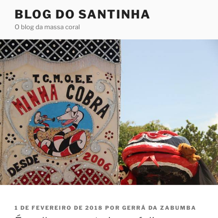
Pular
BLOG DO SANTINHA
para
O blog da massa coral
o
conteúdo
PUBLICADO
1 DE FEVEREIRO DE 2018
POR
GERRÁ DA ZABUMBA
EM