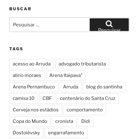
BUSCAR
Pesquisar
por:
Pesquisar
TAGS
acesso ao Arruda
advogado tributarista
alirio moraes
Arena Itaipava"
Arena Pernambuco
Arruda
blog do santinha
camisa 10
CBF
centenário do Santa Cruz
Cerveja nos estádios
comportamento
Copa do Mundo
cronista
Didi
Dostoiévsky
engarrafamento