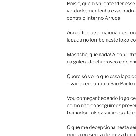
Pois é, quem vai entender esse 
verdade, mantenha esse padrão
contra o Inter no Arruda.
Acredito que a maioria dos to
lapada no lombo neste jogo co
Mas tchê, que nada! A cobrinha
na galera do churrasco e do ch
Quero só ver o que essa lapa d
– vai fazer contra o São Paulo
Vou começar bebendo logo cedo,
como não conseguimos prever
treinador, talvez saiamos até
O que me decepciona nesta séri
pouca presença de nossa torci