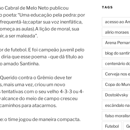
ão Cabral de Melo Neto publicou
TAGS
 o poeta: “Uma educação pela pedra: por
frequentá-la;captar sua voz inenfática,
acesso ao Ar
omeça as aulas).A lição de moral, sua
alirio moraes
uir, a ser maleada”.
Arena Perna
r de futebol. E foi campeão juvenil pelo
blog do santi
 diria que esse poema –que dá título ao
sso amado Santinha.
centenário d
Cerveja nos 
 Querido contra o Grêmio deve ter
s, mais uma vez, criou um novo
Copa do Mun
tentativas com o seu velho 4-3-3 ou 4-
Dostoiévsky
O alcance do meio de campo cresceu
 caminhos para atacarmos.
escândalo na 
falso morali
te: o time jogou de maneira compacta.
Futebol
G