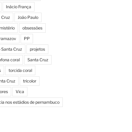
Inácio França
a Cruz
João Paulo
mistério
obsessões
aramazov
PP
o Santa Cruz
projetos
fona coral
Santa Cruz
s
torcida coral
nta Cruz
tricolor
Cores
Vica
icia nos estádios de pernambuco