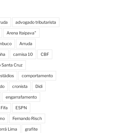
ruda
advogado tributarista
Arena Itaipava"
mbuco
Arruda
nha
camisa 10
CBF
o Santa Cruz
estádios
comportamento
do
cronista
Didi
engarrafamento
Fifa
ESPN
smo
Fernando Risch
errá Lima
grafite