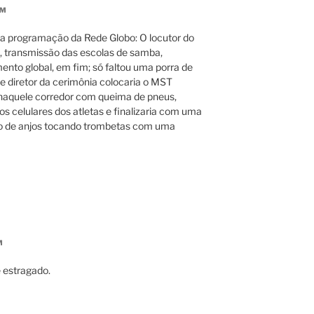
AM
 a programação da Rede Globo: O locutor do
a, transmissão das escolas de samba,
ento global, em fim; só faltou uma porra de
e diretor da cerimônia colocaria o MST
naquele corredor com queima de pneus,
s celulares dos atletas e finalizaria com uma
ado de anjos tocando trombetas com uma
M
e estragado.