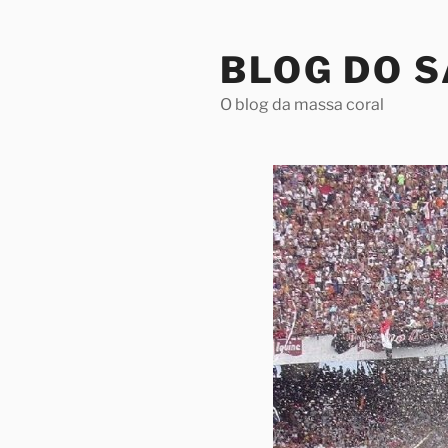
Pular
para
BLOG DO 
o
conteúdo
O blog da massa coral