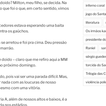
doido? Milton, meu filho, se decida. Na
inferno coral
 que foi o que, em certo sentido, vimos
jogo do Sant
literatura
rcedores estava esperando uma baita
ntra os gaúchos.
Os irmãos k
presidente d
 se arretou e foi pra cima. Deu pressão
imarrão.
Raniel
san
sérgio guede
e doido – claro que me refiro aqui a MM
 no próximo domingo.
torcida do Sa
Trilogia das 
 pois vai ser uma parada difícil. Mas,
 nada com as loucuras de nosso
violência pol
 mesmo com uma vitória.
a A, além de nossos altos e baixos, é a
da nos estádios.