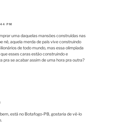
:44 PM
comprar uma daquelas mansões construídas nas
sabe né, aquela merda de país vive construindo
milionários de todo mundo, mas essa olimpíada
rá que esses caras estão construindo e
a pra se acabar assim de uma hora pra outra?
M
em, está no Botafogo-PB, gostaria de vê-lo
e.