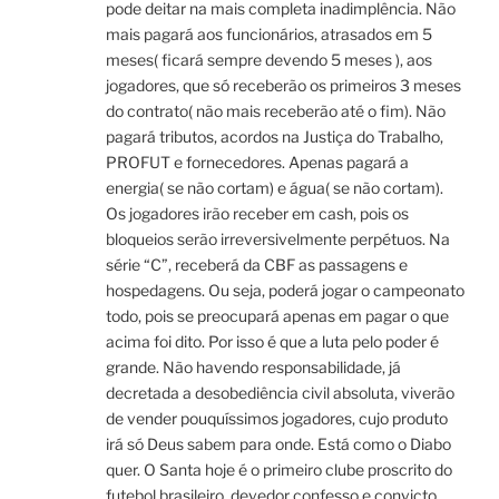
pode deitar na mais completa inadimplência. Não
mais pagará aos funcionários, atrasados em 5
meses( ficará sempre devendo 5 meses ), aos
jogadores, que só receberão os primeiros 3 meses
do contrato( não mais receberão até o fim). Não
pagará tributos, acordos na Justiça do Trabalho,
PROFUT e fornecedores. Apenas pagará a
energia( se não cortam) e água( se não cortam).
Os jogadores irão receber em cash, pois os
bloqueios serão irreversivelmente perpétuos. Na
série “C”, receberá da CBF as passagens e
hospedagens. Ou seja, poderá jogar o campeonato
todo, pois se preocupará apenas em pagar o que
acima foi dito. Por isso é que a luta pelo poder é
grande. Não havendo responsabilidade, já
decretada a desobediência civil absoluta, viverão
de vender pouquíssimos jogadores, cujo produto
irá só Deus sabem para onde. Está como o Diabo
quer. O Santa hoje é o primeiro clube proscrito do
futebol brasileiro, devedor confesso e convicto,