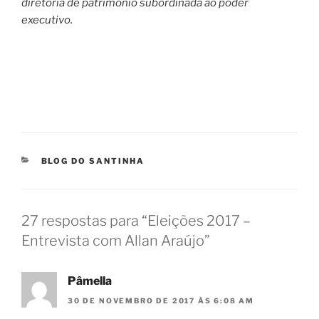
diretoria de patrimônio subordinada ao poder
executivo.
CATEGORIAS
BLOG DO SANTINHA
27 respostas para “Eleições 2017 –
Entrevista com Allan Araújo”
Pâmella
30 DE NOVEMBRO DE 2017 ÀS 6:08 AM