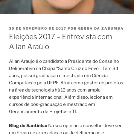
PUBLICADO
30 DE NOVEMBRO DE 2017
POR
GERRÁ DA ZABUMBA
EM
Eleições 2017 – Entrevista com
Allan Araújo
Allan Araujo é o candidato a Presidente do Conselho
Deliberativo na Chapa “Santa Cruz do Povo”. Tem 34
anos, possui graduação e mestrado em Ciência
Computação pela UFPE. Atua como gestor de projetos
na área de tecnologia há 12 anos com ampla
experiência internacional. Além disso, leciona em
cursos de pós-graduação e mestrado em
Gerenciamento de Projetos e TI.
Blog do Santinha:
Na sua opinião o conselho deve ser
um órgão de arrecadação ou de deliberação e