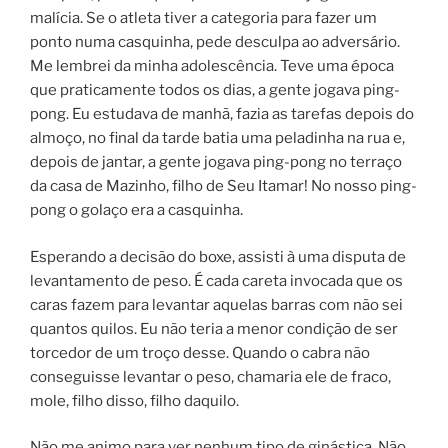
malícia. Se o atleta tiver a categoria para fazer um
ponto numa casquinha, pede desculpa ao adversário.
Me lembrei da minha adolescência. Teve uma época
que praticamente todos os dias, a gente jogava ping-
pong. Eu estudava de manhã, fazia as tarefas depois do
almoço, no final da tarde batia uma peladinha na rua e,
depois de jantar, a gente jogava ping-pong no terraço
da casa de Mazinho, filho de Seu Itamar! No nosso ping-
pong o golaço era a casquinha.
Esperando a decisão do boxe, assisti à uma disputa de
levantamento de peso. É cada careta invocada que os
caras fazem para levantar aquelas barras com não sei
quantos quilos. Eu não teria a menor condição de ser
torcedor de um troço desse. Quando o cabra não
conseguisse levantar o peso, chamaria ele de fraco,
mole, filho disso, filho daquilo.
Não me animo para ver nenhum tipo de ginástica. Não