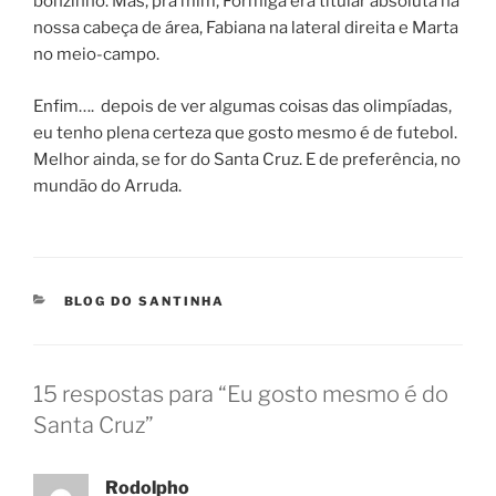
bonzinho. Mas, pra mim, Formiga era titular absoluta na
nossa cabeça de área, Fabiana na lateral direita e Marta
no meio-campo.
Enfim…. depois de ver algumas coisas das olimpíadas,
eu tenho plena certeza que gosto mesmo é de futebol.
Melhor ainda, se for do Santa Cruz. E de preferência, no
mundão do Arruda.
CATEGORIAS
BLOG DO SANTINHA
15 respostas para “Eu gosto mesmo é do
Santa Cruz”
Rodolpho