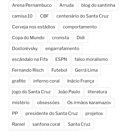
Arena Pernambuco
Arruda
blog do santinha
camisa 10
CBF
centenário do Santa Cruz
Cerveja nos estádios
comportamento
Copa do Mundo
cronista
Didi
Dostoiévsky
engarrafamento
escândalo na Fifa
ESPN
falso moralismo
Fernando Risch
Futebol
Gerrá Lima
grafite
inferno coral
Inácio França
jogo do Santa Cruz
João Paulo
literatura
mistério
obsessões
Os irmãos karamazov
PP
presidente do Santa Cruz
projetos
Raniel
sanfona coral
Santa Cruz