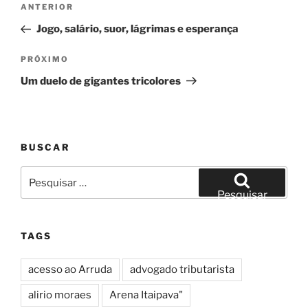
Post
ANTERIOR
de
anterior
Jogo, salário, suor, lágrimas e esperança
Post
Próximo
PRÓXIMO
post
Um duelo de gigantes tricolores
BUSCAR
Pesquisar
por:
Pesquisar
TAGS
acesso ao Arruda
advogado tributarista
alirio moraes
Arena Itaipava"