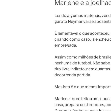
Marlene e a joelha
Lendo algumas matérias, vend
garoto Neymar vai se aposentar
É lamentável o que aconteceu,
criando como caso, já encheu o
empregada.
Assim como milhões de brasile
nenhuma de futebol. Não sabe
tiro livre indireto, nem quanta
decorrer da partida.
Mas isto é o que menos import
Marlene torce feitou uma louca p
casa, prepara uns brebotes, co
Derrama lágrimas quando assist