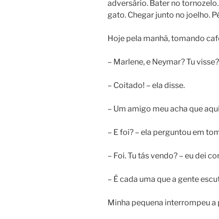
adversário. Bater no tornozelo.
gato. Chegar junto no joelho. Pé
Hoje pela manhã, tomando café
– Marlene, e Neymar? Tu visse?
– Coitado! – ela disse.
– Um amigo meu acha que aquilo
– E foi? – ela perguntou em to
– Foi. Tu tás vendo? – eu dei co
– É cada uma que a gente escut
Minha pequena interrompeu a 