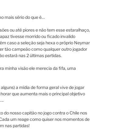
o mais sério do que é…
ões ou até piores e não tem esse estaralhaço,
paz tivesse morrido ou ficado invalido
 caso a seleção seja hexa o próprio Neymar
i ser tão campeão como qualquer outro jogador
ão estará nas 2 últimas partidas.
ra minha visão ele merecia da fifa, uma
alguns) a mídia de forma geral vive de jogar
 chorar que aumenta mais o principal objetivo
….
o do nosso capitão no jogo contra o Chile nos
. Cada um reage como quiser nos momentos de
em nas partidas!