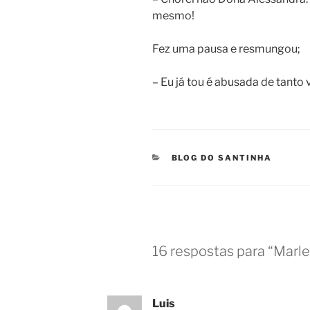
mesmo!
Fez uma pausa e resmungou;
– Eu já tou é abusada de tanto 
CATEGORIAS
BLOG DO SANTINHA
16 respostas para “Marle
Luis