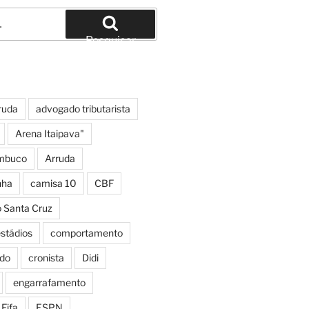
Pesquisar
ruda
advogado tributarista
Arena Itaipava"
mbuco
Arruda
nha
camisa 10
CBF
o Santa Cruz
estádios
comportamento
do
cronista
Didi
engarrafamento
Fifa
ESPN