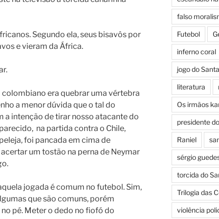
falso morali
ricanos. Segundo ela, seus bisavôs por
Futebol
G
avos e vieram da África.
inferno coral
r.
jogo do Sant
literatura
o colombiano era quebrar uma vértebra
tenho a menor dúvida que o tal do
Os irmãos k
 a intenção de tirar nosso atacante do
presidente d
arecido, na partida contra o Chile,
 peleja, foi pancada em cima de
Raniel
san
 acertar um tostão na perna de Neymar
sérgio guede
go.
torcida do Sa
 aquela jogada é comum no futebol. Sim,
Trilogia das 
algumas que são comuns, porém
 no pé. Meter o dedo no fiofó do
violência pol