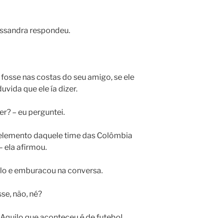
lessandra respondeu.
 fosse nas costas do seu amigo, se ele
duvida que ele ía dizer.
er? – eu perguntei.
elemento daquele time das Colômbia
– ela afirmou.
lo e emburacou na conversa.
se, não, né?
Aquilo que aconteceu é de futebol,