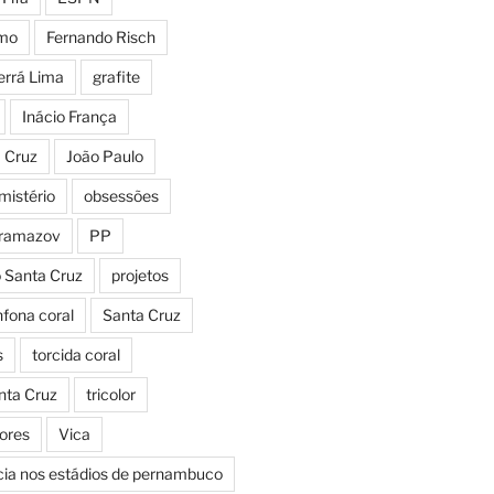
smo
Fernando Risch
errá Lima
grafite
Inácio França
a Cruz
João Paulo
mistério
obsessões
aramazov
PP
o Santa Cruz
projetos
fona coral
Santa Cruz
s
torcida coral
nta Cruz
tricolor
Cores
Vica
icia nos estádios de pernambuco