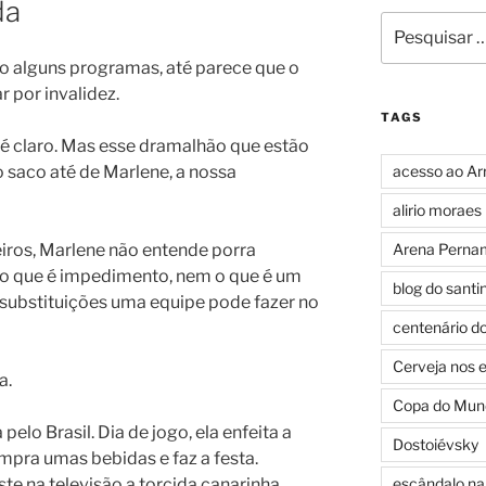
da
Pesquisar
por:
o alguns programas, até parece que o
 por invalidez.
TAGS
 é claro. Mas esse dramalhão que estão
 saco até de Marlene, a nossa
acesso ao Ar
alirio moraes
iros, Marlene não entende porra
Arena Perna
 o que é impedimento, nem o que é um
blog do santi
s substituições uma equipe pode fazer no
centenário d
Cerveja nos 
a.
Copa do Mun
elo Brasil. Dia de jogo, ela enfeita a
Dostoiévsky
mpra umas bebidas e faz a festa.
e na televisão a torcida canarinha
escândalo na 