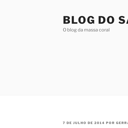
Pular
para
BLOG DO 
o
conteúdo
O blog da massa coral
PUBLICADO
7 DE JULHO DE 2014
POR
GERR
EM