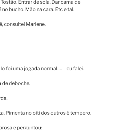
 Tostão. Entrar de sola. Dar cama de
 no bucho. Mão na cara. Etc e tal.
, consultei Marlene.
 foi uma jogada normal…. – eu falei.
m de deboche.
rda.
a. Pimenta no oiti dos outros é tempero.
prosa e perguntou: