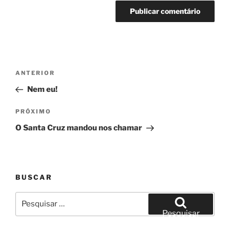
Navegação
Post
ANTERIOR
de
anterior
Nem eu!
Post
Próximo
PRÓXIMO
post
O Santa Cruz mandou nos chamar
BUSCAR
Pesquisar
por:
Pesquisar