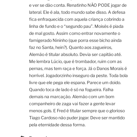
e ver se dão conta. Renatinho NÃO PODE jogar de
lateral. Ele é ala, todo mundo sabe disso. A defesa
fica enfraquecida com aquela criança cobrindo a
linha de fundo e o “segundo pau”. Moisés é piada
de mal gosto. Assim como entrar novamente o
famigerado Nininho (que porra esse bicho ainda
faz no Santa, hein?). Quanto aos zagueiros,
Alemão é titular absoluto. Devia ser capitão até.
Me lembra Lúcio, que é trombador, ruim com as
pernas, mas tem raça e força. Já o Danos Morais é
horrível. Jogadorzinho inseguro da peste. Toda bola
livre que ele pega ele espana. Parece um doido.
Quando toca de lado é só na fogueira. Falha
demais na marcação. Alemão com um bom
companheiro de zaga vai fazer a gente levar
menos gols. E Fred é titular sempre que o glorioso
Tiago Cardoso não puder jogar. Deve ser mantido
pela eternidade dessa forma.