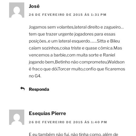
José
26 DE FEVEREIRO DE 2015 ÀS 1:31 PM
Jogamos sem volantes,lateral direito e zagueiro…
tem que trazer urgente jogadores para essas
posições..e um lateral esquerdo…….Sitta e Bileu
caíam sozinhos,coisa triste e quase cômica.Mas
vencemos a barbie,com muita sorte e Raniel
jogando bem,Betinho não comprometeu,Waldson
é fraco que dói.Torcer muito,confio que ficaremos
no G4.
Responda
Esequias Pierre
26 DE FEVEREIRO DE 2015 ÀS 1:40 PM
E eu também não fui, não tinha como. além de