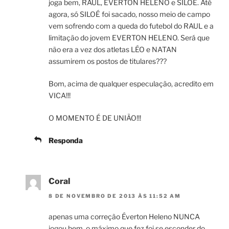
joga bem, RAUL, EVERTON HELENO e SILOÉ. Até
agora, só SILOÉ foi sacado, nosso meio de campo
vem sofrendo com a queda do futebol do RAUL e a
limitação do jovem EVERTON HELENO. Será que
não era a vez dos atletas LÉO e NATAN
assumirem os postos de titulares???
Bom, acima de qualquer especulação, acredito em
VICA!!!
O MOMENTO É DE UNIÃO!!!
Responda
Coral
8 DE NOVEMBRO DE 2013 ÀS 11:52 AM
apenas uma correção Éverton Heleno NUNCA
jogou bem, o máximo que fez foi se esconder do