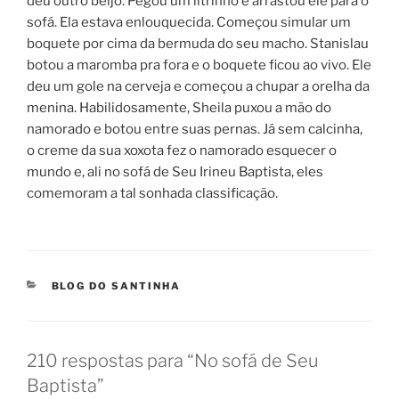
deu outro beijo. Pegou um litrinho e arrastou ele para o
sofá. Ela estava enlouquecida. Começou simular um
boquete por cima da bermuda do seu macho. Stanislau
botou a maromba pra fora e o boquete ficou ao vivo. Ele
deu um gole na cerveja e começou a chupar a orelha da
menina. Habilidosamente, Sheila puxou a mão do
namorado e botou entre suas pernas. Já sem calcinha,
o creme da sua xoxota fez o namorado esquecer o
mundo e, ali no sofá de Seu Irineu Baptista, eles
comemoram a tal sonhada classificação.
CATEGORIAS
BLOG DO SANTINHA
210 respostas para “No sofá de Seu
Baptista”