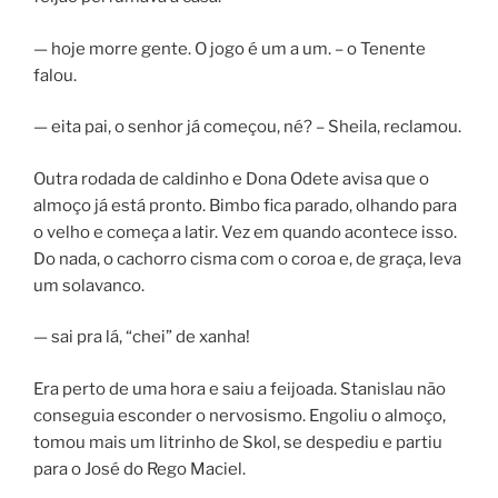
— hoje morre gente. O jogo é um a um. – o Tenente
falou.
— eita pai, o senhor já começou, né? – Sheila, reclamou.
Outra rodada de caldinho e Dona Odete avisa que o
almoço já está pronto. Bimbo fica parado, olhando para
o velho e começa a latir. Vez em quando acontece isso.
Do nada, o cachorro cisma com o coroa e, de graça, leva
um solavanco.
— sai pra lá, “chei” de xanha!
Era perto de uma hora e saiu a feijoada. Stanislau não
conseguia esconder o nervosismo. Engoliu o almoço,
tomou mais um litrinho de Skol, se despediu e partiu
para o José do Rego Maciel.