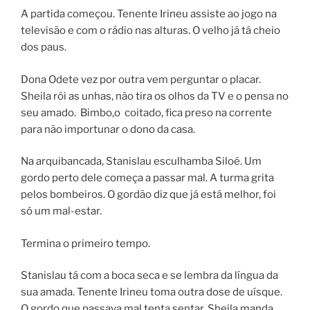
A partida começou. Tenente Irineu assiste ao jogo na
televisão e com o rádio nas alturas. O velho já tá cheio
dos paus.
Dona Odete vez por outra vem perguntar o placar.
Sheila rói as unhas, não tira os olhos da TV e o pensa no
seu amado. Bimbo,o coitado, fica preso na corrente
para não importunar o dono da casa.
Na arquibancada, Stanislau esculhamba Siloé. Um
gordo perto dele começa a passar mal. A turma grita
pelos bombeiros. O gordão diz que já está melhor, foi
só um mal-estar.
Termina o primeiro tempo.
Stanislau tá com a boca seca e se lembra da língua da
sua amada. Tenente Irineu toma outra dose de uísque.
O gordo que passava mal tenta sentar. Sheila manda