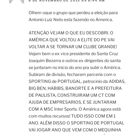
8 DE NOVEMBRO DE 2013 ÀS 8:44 AM
Olhem oque o grupo que perdeu a eleição para
Antonio Luiz Neto esta fazendo no America.
ATENÇÃO VEJAM O QUE EU DESCOBRI. O
AMÉRICA QUE VOLTOU A ELITE DO PE VAI
VOLTAR A SE TORNAR UM CLUBE GRANDE!
Vejam bem o ex vice presidente do Santa Cruz
Joaquim Bezerra e outros ex dirigentes do santa
se juntaram no inicio do ano pra subir o América.
Subiram de divisão, fecharam parceria com o
SPORTING de PORTUGAL, patrocinio da ADIDAS,
BIG BEN, HABIBS, BANORTE E A PREFEITURA
DE PAULISTA, CONSTRUIRAM UM CT COM
AJUDA DE EMPRESARIOS, E SE JUNTARAM
COM A MSC Inter Sports. O América agora está
com muitos recursos! TUDO ISSO COM EM 1
ANO. ALÉM DISSO O SPORTING DE PORTUGAL
VAI JOGAR ANO QUE VEM COM O MEQUINHA