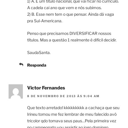
1) A. É um título nacional, que vai ficar no currículo.
A cadela cai ano que vem e nós subimos.
2) B. Esse nem tem o que pensar. Ainda dá vaga
pra Sul-Americana.
Penso que precisamos DIVERSIFICAR nossos
títulos. Mas a questão 1 realmente é difícil decidir.
SaudaSanta.
Responda
Victor Fernandes
8 DE NOVEMBRO DE 2013 ÀS 9:04 AM
Que texto arretado! kkkkkkkkk a cachaça que seu
Irineu tomou me fez lembrar de meu falecido avô
tricolor qdo tomava seus paus…Pela primeira vez
no campeonato vou assistir ao jogo domingo