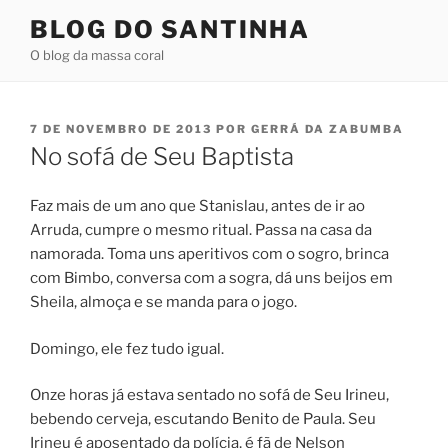
Pular
BLOG DO SANTINHA
para
O blog da massa coral
o
conteúdo
PUBLICADO
7 DE NOVEMBRO DE 2013
POR
GERRÁ DA ZABUMBA
EM
No sofá de Seu Baptista
Faz mais de um ano que Stanislau, antes de ir ao
Arruda, cumpre o mesmo ritual. Passa na casa da
namorada. Toma uns aperitivos com o sogro, brinca
com Bimbo, conversa com a sogra, dá uns beijos em
Sheila, almoça e se manda para o jogo.
Domingo, ele fez tudo igual.
Onze horas já estava sentado no sofá de Seu Irineu,
bebendo cerveja, escutando Benito de Paula. Seu
Irineu é aposentado da polícia, é fã de Nelson