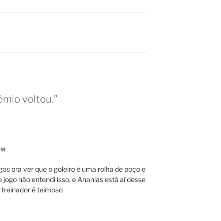
êmio voltou.”
PM
os pra ver que o goleiro é uma rolha de poço e
ogo não entendi isso, e Ananias está aí desse
treinador é teimoso