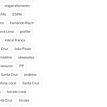
engarrafamento
Fifa
ESPN
smo
Fernando Risch
errá Lima
grafite
Inácio França
a Cruz
João Paulo
mistério
obsessões
aramazov
PP
o Santa Cruz
projetos
fona coral
Santa Cruz
s
torcida coral
nta Cruz
tricolor