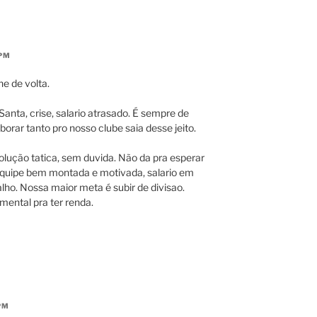
 PM
e de volta.
Santa, crise, salario atrasado. É sempre de
rar tanto pro nosso clube saia desse jeito.
lução tatica, sem duvida. Não da pra esperar
quipe bem montada e motivada, salario em
alho. Nossa maior meta é subir de divisao.
ental pra ter renda.
PM