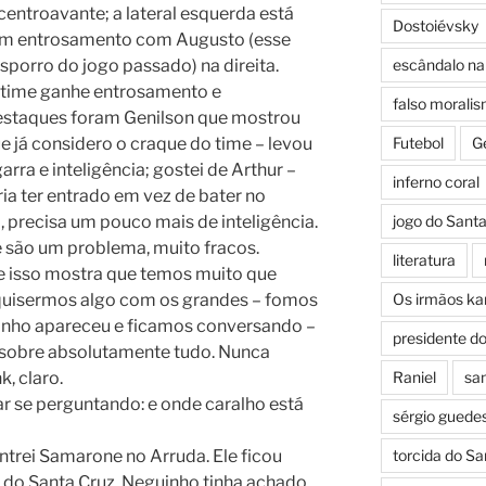
entroavante; a lateral esquerda está
Dostoiévsky
om entrosamento com Augusto (esse
sporro do jogo passado) na direita.
escândalo na 
o time ganhe entrosamento e
falso morali
destaques foram Genilson que mostrou
ue já considero o craque do time – levou
Futebol
G
arra e inteligência; gostei de Arthur –
inferno coral
ia ter entrado em vez de bater no
 precisa um pouco mais de inteligência.
jogo do Sant
 são um problema, muito fracos.
literatura
e isso mostra que temos muito que
 quisermos algo com os grandes – fomos
Os irmãos k
uninho apareceu e ficamos conversando –
presidente d
– sobre absolutamente tudo. Nunca
, claro.
Raniel
san
tar se perguntando: e onde caralho está
sérgio guede
ntrei Samarone no Arruda. Ele ficou
torcida do Sa
u do Santa Cruz. Neguinho tinha achado