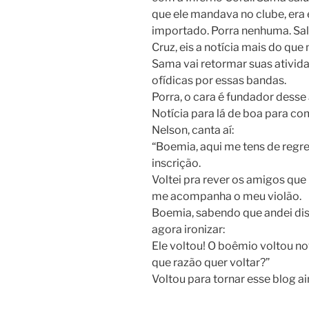
que ele mandava no clube, era e
importado. Porra nenhuma. Salá
Cruz, eis a notícia mais do que
Sama vai retormar suas atividad
ofídicas por essas bandas.
Porra, o cara é fundador dess
Notícia para lá de boa para co
Nelson, canta aí:
“Boemia, aqui me tens de regre
inscrição.
Voltei pra rever os amigos que u
me acompanha o meu violão.
Boemia, sabendo que andei dista
agora ironizar:
Ele voltou! O boêmio voltou no
que razão quer voltar?”
Voltou para tornar esse blog ai