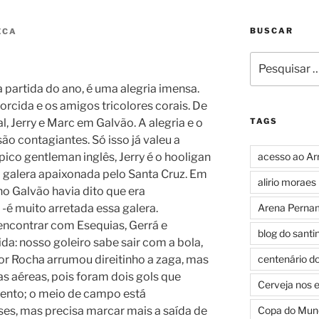
BUSCAR
ECA
Pesquisar
por:
a partida do ano, é uma alegria imensa.
orcida e os amigos tricolores corais. De
, Jerry e Marc em Galvão. A alegria e o
TAGS
ão contagiantes. Só isso já valeu a
pico gentleman inglês, Jerry é o hooligan
acesso ao Ar
 galera apaixonada pelo Santa Cruz. Em
alirio moraes
ho Galvão havia dito que era
-é muito arretada essa galera.
Arena Perna
encontrar com Esequias, Gerrá e
blog do santi
da: nosso goleiro sabe sair com a bola,
ior Rocha arrumou direitinho a zaga, mas
centenário d
las aéreas, pois foram dois gols que
Cerveja nos 
mento; o meio de campo está
ses, mas precisa marcar mais a saída de
Copa do Mun