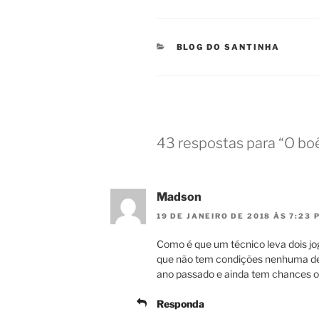
CATEGORIAS
BLOG DO SANTINHA
43 respostas para “O bo
Madson
19 DE JANEIRO DE 2018 ÀS 7:23 
Como é que um técnico leva dois jog
que não tem condições nenhuma de j
ano passado e ainda tem chances o 
Responda