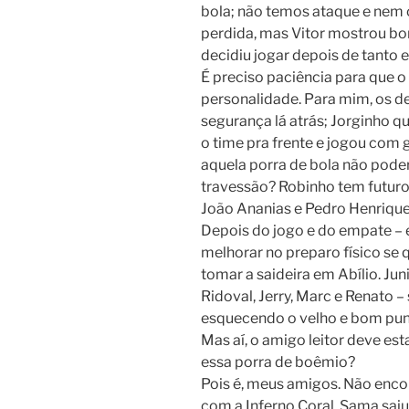
bola; não temos ataque e nem c
perdida, mas Vitor mostrou b
decidiu jogar depois de tanto e
É preciso paciência para que 
personalidade. Para mim, os 
segurança lá atrás; Jorginho q
o time pra frente e jogou com g
aquela porra de bola não poder
travessão? Robinho tem futuro,
João Ananias e Pedro Henrique
Depois do jogo e do empate – 
melhorar no preparo físico se
tomar a saideira em Abílio. J
Ridoval, Jerry, Marc e Renato 
esquecendo o velho e bom punk
Mas aí, o amigo leitor deve es
essa porra de boêmio?
Pois é, meus amigos. Não enco
com a Inferno Coral. Sama sai