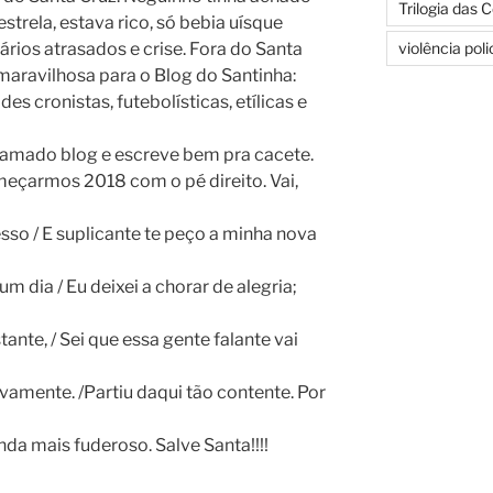
Trilogia das 
strela, estava rico, só bebia uísque
rios atrasados e crise. Fora do Santa
violência pol
 maravilhosa para o Blog do Santinha:
es cronistas, futebolísticas, etílicas e
e amado blog e escreve bem pra cacete.
meçarmos 2018 com o pé direito. Vai,
sso / E suplicante te peço a minha nova
m dia / Eu deixei a chorar de alegria;
nte, / Sei que essa gente falante vai
vamente. /Partiu daqui tão contente. Por
nda mais fuderoso. Salve Santa!!!!