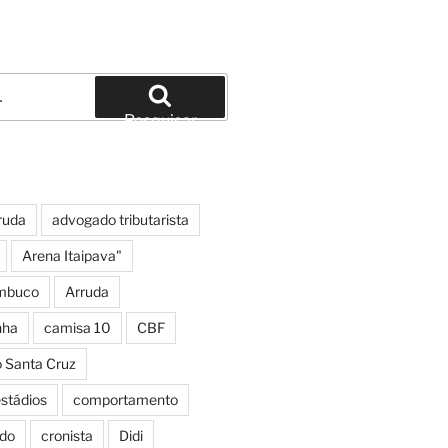
Pesquisar
ruda
advogado tributarista
Arena Itaipava"
mbuco
Arruda
nha
camisa 10
CBF
o Santa Cruz
estádios
comportamento
do
cronista
Didi