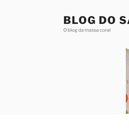
Pular
para
BLOG DO 
o
conteúdo
O blog da massa coral