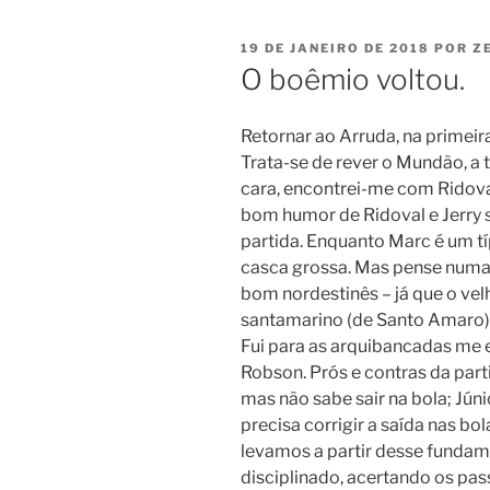
PUBLICADO
19 DE JANEIRO DE 2018
POR
Z
EM
O boêmio voltou.
Retornar ao Arruda, na primeir
Trata-se de rever o Mundão, a t
cara, encontrei-me com Ridoval
bom humor de Ridoval e Jerry s
partida. Enquanto Marc é um tí
casca grossa. Mas pense numa
bom nordestinês – já que o vel
santamarino (de Santo Amaro) 
Fui para as arquibancadas me 
Robson. Prós e contras da parti
mas não sabe sair na bola; Jún
precisa corrigir a saída nas bo
levamos a partir desse funda
disciplinado, acertando os pas