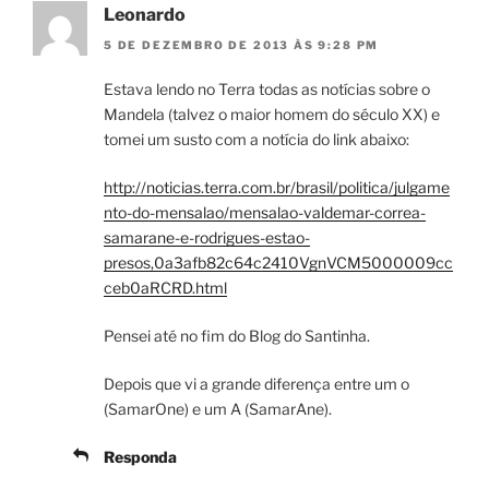
Leonardo
5 DE DEZEMBRO DE 2013 ÀS 9:28 PM
Estava lendo no Terra todas as notícias sobre o
Mandela (talvez o maior homem do século XX) e
tomei um susto com a notícia do link abaixo:
http://noticias.terra.com.br/brasil/politica/julgame
nto-do-mensalao/mensalao-valdemar-correa-
samarane-e-rodrigues-estao-
presos,0a3afb82c64c2410VgnVCM5000009cc
ceb0aRCRD.html
Pensei até no fim do Blog do Santinha.
Depois que vi a grande diferença entre um o
(SamarOne) e um A (SamarAne).
Responda