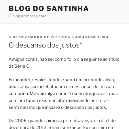
Pular
BLOG DO SANTINHA
para
O blog da massa coral
o
conteúdo
PUBLICADO
5 DE DEZEMBRO DE 2013
POR
SAMARONE LIMA
EM
O descanso dos justos*
Amigos corais, não sei como foi o dia seguinte ao título
da Série C.
Eu acordei, respirei fundo e senti um profundo alívio,
uma sensação arrebatadora de descanso, de missão
cumprida. Me veio algo como “o sono dos justos”, mas
com um fundo existencial atravessando por fora –
senti mesmo que iniciava o descanso dos justos.
De 2006, quando caímos a primeira vez, até o dia 1 de
dezembro de 2013, foram sete anos. Eu sou ruim em