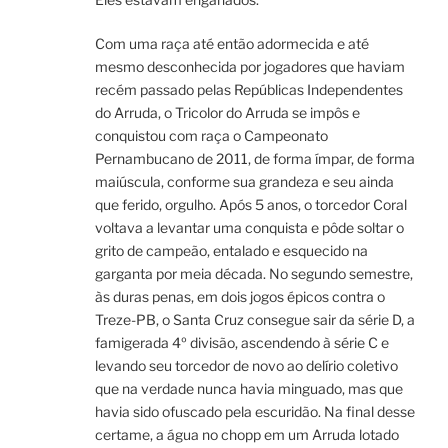
Com uma raça até então adormecida e até
mesmo desconhecida por jogadores que haviam
recém passado pelas Repúblicas Independentes
do Arruda, o Tricolor do Arruda se impôs e
conquistou com raça o Campeonato
Pernambucano de 2011, de forma ímpar, de forma
maiúscula, conforme sua grandeza e seu ainda
que ferido, orgulho. Após 5 anos, o torcedor Coral
voltava a levantar uma conquista e pôde soltar o
grito de campeão, entalado e esquecido na
garganta por meia década. No segundo semestre,
às duras penas, em dois jogos épicos contra o
Treze-PB, o Santa Cruz consegue sair da série D, a
famigerada 4º divisão, ascendendo à série C e
levando seu torcedor de novo ao delírio coletivo
que na verdade nunca havia minguado, mas que
havia sido ofuscado pela escuridão. Na final desse
certame, a água no chopp em um Arruda lotado