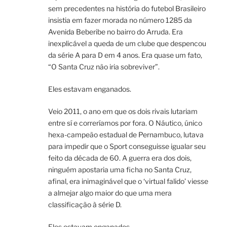
sem precedentes na história do futebol Brasileiro
insistia em fazer morada no número 1285 da
Avenida Beberibe no bairro do Arruda. Era
inexplicável a queda de um clube que despencou
da série A para D em 4 anos. Era quase um fato,
“O Santa Cruz não iria sobreviver”.
Eles estavam enganados.
Veio 2011, o ano em que os dois rivais lutariam
entre sí e correríamos por fora. O Náutico, único
hexa-campeão estadual de Pernambuco, lutava
para impedir que o Sport conseguisse igualar seu
feito da década de 60. A guerra era dos dois,
ninguém apostaria uma ficha no Santa Cruz,
afinal, era inimaginável que o ‘virtual falido’ viesse
a almejar algo maior do que uma mera
classificação à série D.
Eles estavam enganados.