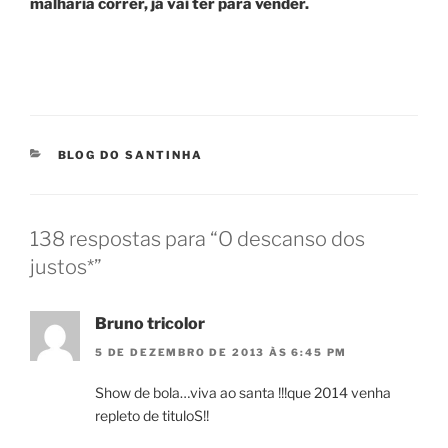
malharia correr, já vai ter para vender.
CATEGORIAS
BLOG DO SANTINHA
138 respostas para “O descanso dos
justos*”
Bruno tricolor
5 DE DEZEMBRO DE 2013 ÀS 6:45 PM
Show de bola…viva ao santa !!!que 2014 venha
repleto de tituloS!!