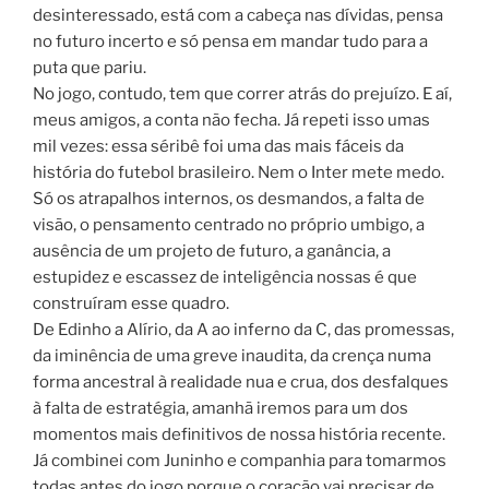
desinteressado, está com a cabeça nas dívidas, pensa
no futuro incerto e só pensa em mandar tudo para a
puta que pariu.
No jogo, contudo, tem que correr atrás do prejuízo. E aí,
meus amigos, a conta não fecha. Já repeti isso umas
mil vezes: essa séribê foi uma das mais fáceis da
história do futebol brasileiro. Nem o Inter mete medo.
Só os atrapalhos internos, os desmandos, a falta de
visão, o pensamento centrado no próprio umbigo, a
ausência de um projeto de futuro, a ganância, a
estupidez e escassez de inteligência nossas é que
construíram esse quadro.
De Edinho a Alírio, da A ao inferno da C, das promessas,
da iminência de uma greve inaudita, da crença numa
forma ancestral à realidade nua e crua, dos desfalques
à falta de estratégia, amanhã iremos para um dos
momentos mais definitivos de nossa história recente.
Já combinei com Juninho e companhia para tomarmos
todas antes do jogo porque o coração vai precisar de