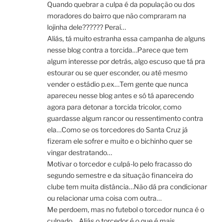
Quando quebrar a culpa é da população ou dos
moradores do bairro que não compraram na
lojinha dele?????? Peraí…
Aliás, tá muito estranha essa campanha de alguns
nesse blog contra a torcida…Parece que tem
algum interesse por detrás, algo escuso que tá pra
estourar ou se quer esconder, ou até mesmo
vender o estádio p.ex…Tem gente que nunca
apareceu nesse blog antes e só tá aparecendo
agora para detonar a torcida tricolor, como
guardasse algum rancor ou ressentimento contra
ela…Como se os torcedores do Santa Cruz já
fizeram ele sofrer e muito e o bichinho quer se
vingar destratando…
Motivar o torcedor e culpá-lo pelo fracasso do
segundo semestre e da situação financeira do
clube tem muita distância…Não dá pra condicionar
ou relacionar uma coisa com outra…
Me perdoem, mas no futebol o torcedor nunca é o
culpado… Aliás o torcedor é o que é mais