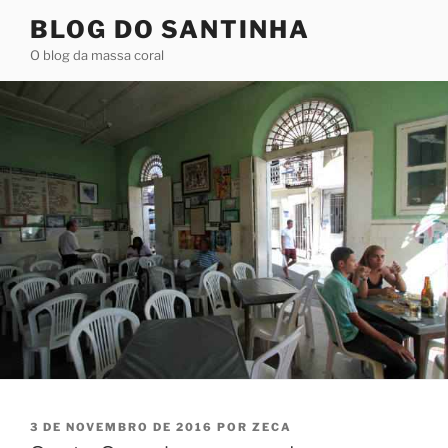
Pular
BLOG DO SANTINHA
para
O blog da massa coral
o
conteúdo
PUBLICADO
3 DE NOVEMBRO DE 2016
POR
ZECA
EM