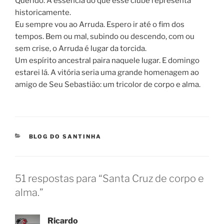
Querido. A essência do que esse clube representa
historicamente.
Eu sempre vou ao Arruda. Espero ir até o fim dos
tempos. Bem ou mal, subindo ou descendo, com ou
sem crise, o Arruda é lugar da torcida.
Um espírito ancestral paira naquele lugar. E domingo
estarei lá. A vitória seria uma grande homenagem ao
amigo de Seu Sebastião: um tricolor de corpo e alma.
CATEGORIAS
BLOG DO SANTINHA
51 respostas para “Santa Cruz de corpo e
alma.”
Ricardo