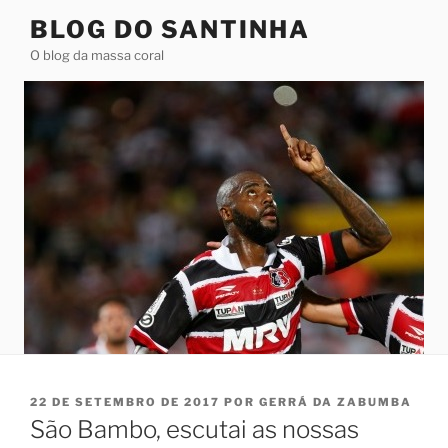
Pular
BLOG DO SANTINHA
para
O blog da massa coral
o
conteúdo
PUBLICADO
22 DE SETEMBRO DE 2017
POR
GERRÁ DA ZABUMBA
EM
São Bambo, escutai as nossas