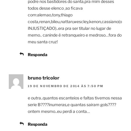
podre nos bastidores do santa,pra mim desses
todos desse elenco ,so ficava
com:alemao,tony,thiago
costa,renan,bileu,nattan,wescley,kenon,cassiano(o
INJUSTIÇADO)..era pra ser titular no lugar de
memo.. caninde é retranqueiro e medroso…fora do
meu santa cruz!
Responda
bruno tricolor
19 DE NOVEMBRO DE 2014 ÀS 7:50 PM
e outra..quantos escanteios e faltas tivemos nessa
serie B????inumeras,e quantas sairam gols????
ontem mesmo..eu perdi a conta…
Responda