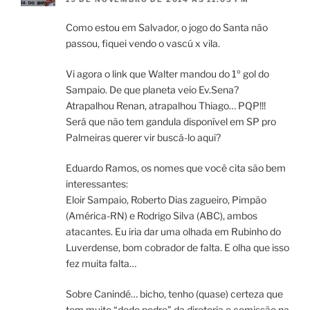
Como estou em Salvador, o jogo do Santa não
passou, fiquei vendo o vascú x vila.
Vi agora o link que Walter mandou do 1º gol do
Sampaio. De que planeta veio Ev.Sena?
Atrapalhou Renan, atrapalhou Thiago… PQP!!!
Será que não tem gandula disponível em SP pro
Palmeiras querer vir buscá-lo aqui?
Eduardo Ramos, os nomes que você cita são bem
interessantes:
Eloir Sampaio, Roberto Dias zagueiro, Pimpão
(América-RN) e Rodrigo Silva (ABC), ambos
atacantes. Eu iria dar uma olhada em Rubinho do
Luverdense, bom cobrador de falta. E olha que isso
fez muita falta…
Sobre Canindé… bicho, tenho (quase) certeza que
tem muito “dedo podre” da diretoria e comissão na