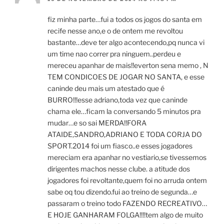
fiz minha parte…fui a todos os jogos do santa em
recife nesse ano,e o de ontem me revoltou
bastante…deve ter algo acontecendo,pq nunca vi
um time nao correr pra ninguem..perdeu e
mereceu apanhar de mais!!everton sena memo , N
TEM CONDICOES DE JOGAR NO SANTA, e esse
caninde deu mais um atestado que é
BURRO!!!esse adriano,toda vez que caninde
chama ele…ficam la conversando 5 minutos pra
mudar…e so sai MERDA!!FORA
ATAIDE,SANDRO,ADRIANO E TODA CORJA DO
SPORT.2014 foi um fiasco..e esses jogadores
mereciam era apanhar no vestiario,se tivessemos
dirigentes machos nesse clube. a atitude dos
jogadores foi revoltante,quem foi no arruda ontem
sabe oq tou dizendo.fui ao treino de segunda…e
passaram o treino todo FAZENDO RECREATIVO…
E HOJE GANHARAM FOLGA!!!!tem algo de muito