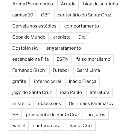
Arena Pernambuco
Arruda
blog do santinha
camisa 10
CBF
centenário do Santa Cruz
Cerveja nos estádios
comportamento
Copa do Mundo
cronista
Didi
Dostoiévsky
engarrafamento
escândalo na Fifa
ESPN
falso moralismo
Fernando Risch
Futebol
Gerrá Lima
grafite
inferno coral
Inácio França
jogo do Santa Cruz
João Paulo
literatura
mistério
obsessões
Os irmãos karamazov
PP
presidente do Santa Cruz
projetos
Raniel
sanfona coral
Santa Cruz