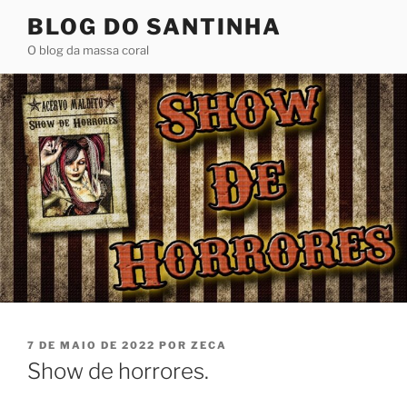
Pular
BLOG DO SANTINHA
para
O blog da massa coral
o
conteúdo
PUBLICADO
7 DE MAIO DE 2022
POR
ZECA
EM
Show de horrores.