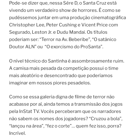
Pode-se dizer que, nessa Sére D, o Santa Cruz está
vivendo um verdadeiro show de horrores. É como se
pudéssemos juntar em uma produção cinematográfica
Christopher Lee, Peter Cushing e Vicent Price com
Segurado, Leston Jr. e Dudu Mandai. Os títulos
poderiam ser: “Terror na Av. Beberibe”, “O satânico
Doutor ALN” ou “O exorcismo do ProSanta”.
O nível técnico do Santinha é assombrosamente ruim.
A camisa mais pesada da competição possui o time
mais aleatório e desencontrado que poderíamos
imaginar em nossos piores pesadelos.
Como se essa galeria digna de filme de terror não
acabasse por aí, ainda temos a transmissão dos jogos
pela InStat TV. Vocês perceberam que os narradores
não sabem os nomes dos jogadores? “Cruzou a bola”,
“lançou na área”, “fez o corte”… quem fez isso, porra?
Incrível.