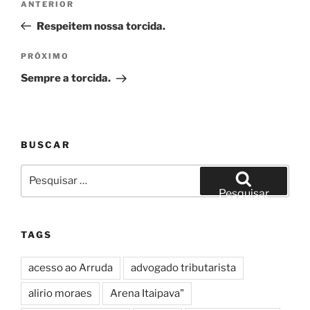
Post
ANTERIOR
de
anterior
Respeitem nossa torcida.
Post
Próximo
PRÓXIMO
post
Sempre a torcida.
BUSCAR
Pesquisar
por:
Pesquisar
TAGS
acesso ao Arruda
advogado tributarista
alirio moraes
Arena Itaipava"