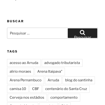
BUSCAR
Pesquisar
por:
Pesquisar
TAGS
acesso ao Arruda
advogado tributarista
alirio moraes
Arena Itaipava"
Arena Pernambuco
Arruda
blog do santinha
camisa 10
CBF
centenário do Santa Cruz
Cerveja nos estádios
comportamento