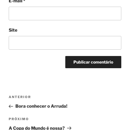
E-mail
*
Site
Navegação
Post
ANTERIOR
de
anterior
Bora conhecer o Arruda!
Post
Próximo
PRÓXIMO
post
A Copa do Mundo é nossa?