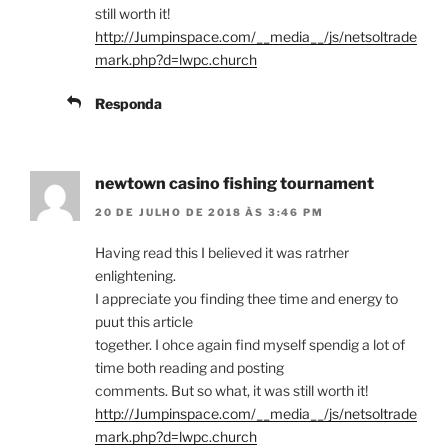
still worth it!
http://Jumpinspace.com/__media__/js/netsoltrade
mark.php?d=lwpc.church
Responda
newtown casino fishing tournament
20 DE JULHO DE 2018 ÀS 3:46 PM
Having read this I believed it was ratrher
enlightening.
I appreciate you finding thee time and energy to
puut this article
together. I ohce again find myself spendig a lot of
time both reading and posting
comments. But so what, it was still worth it!
http://Jumpinspace.com/__media__/js/netsoltrade
mark.php?d=lwpc.church