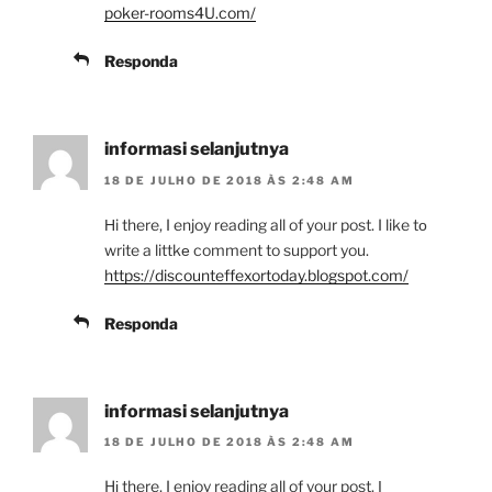
poker-rooms4U.com/
Responda
informasi selanjutnya
18 DE JULHO DE 2018 ÀS 2:48 AM
Нi there, I enjoy reading all of yoᥙr post. I like tо
write a littkе comment to support you.
https://discounteffexortoday.blogspot.com/
Responda
informasi selanjutnya
18 DE JULHO DE 2018 ÀS 2:48 AM
Hі there, I enjoy reading all of your post. Ӏ