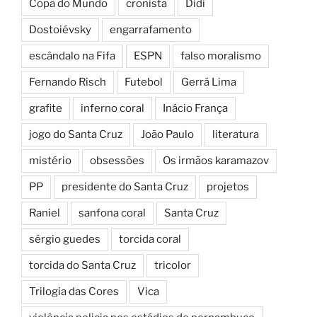
Copa do Mundo
cronista
Didi
Dostoiévsky
engarrafamento
escândalo na Fifa
ESPN
falso moralismo
Fernando Risch
Futebol
Gerrá Lima
grafite
inferno coral
Inácio França
jogo do Santa Cruz
João Paulo
literatura
mistério
obsessões
Os irmãos karamazov
PP
presidente do Santa Cruz
projetos
Raniel
sanfona coral
Santa Cruz
sérgio guedes
torcida coral
torcida do Santa Cruz
tricolor
Trilogia das Cores
Vica