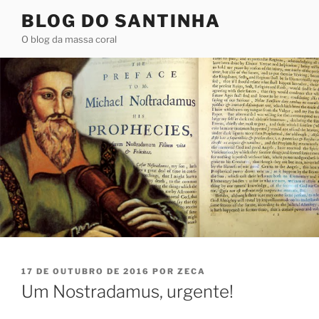
Pular
BLOG DO SANTINHA
para
O blog da massa coral
o
conteúdo
PUBLICADO
17 DE OUTUBRO DE 2016
POR
ZECA
EM
Um Nostradamus, urgente!