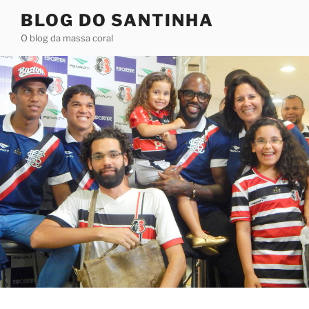
Pular
BLOG DO SANTINHA
para
O blog da massa coral
o
conteúdo