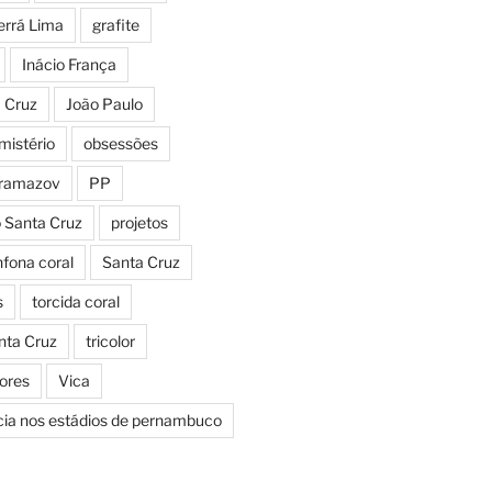
errá Lima
grafite
Inácio França
a Cruz
João Paulo
mistério
obsessões
aramazov
PP
o Santa Cruz
projetos
fona coral
Santa Cruz
s
torcida coral
nta Cruz
tricolor
Cores
Vica
icia nos estádios de pernambuco