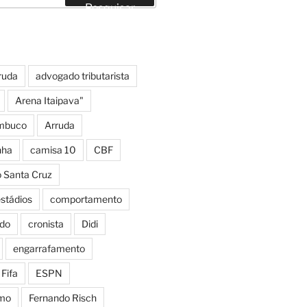
Pesquisar
ruda
advogado tributarista
Arena Itaipava"
mbuco
Arruda
nha
camisa 10
CBF
o Santa Cruz
estádios
comportamento
do
cronista
Didi
engarrafamento
Fifa
ESPN
smo
Fernando Risch