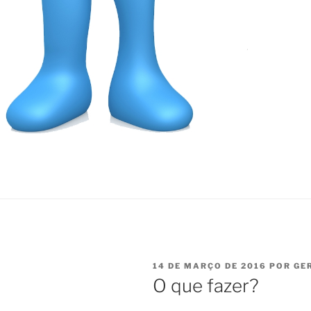
PUBLICADO
14 DE MARÇO DE 2016
POR
GE
EM
O que fazer?