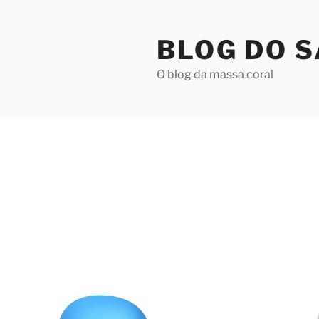
Pular
para
BLOG DO 
o
conteúdo
O blog da massa coral