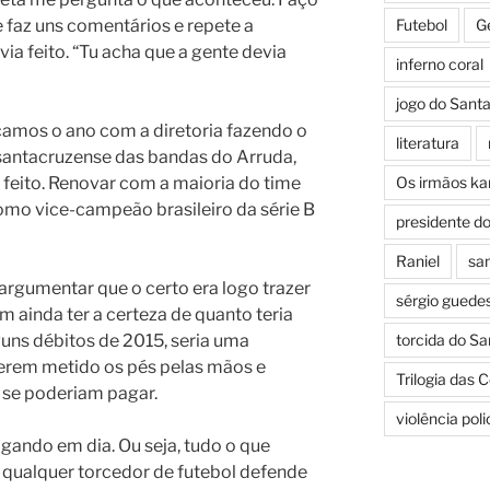
e faz uns comentários e repete a
Futebol
G
ia feito. “Tu acha que a gente devia
inferno coral
jogo do Sant
amos o ano com a diretoria fazendo o
literatura
 santacruzense das bandas do Arruda,
 feito. Renovar com a maioria do time
Os irmãos k
mo vice-campeão brasileiro da série B
presidente d
Raniel
san
argumentar que o certo era logo trazer
sérgio guede
m ainda ter a certeza de quanto teria
uns débitos de 2015, seria uma
torcida do Sa
erem metido os pés pelas mãos e
Trilogia das 
 se poderiam pagar.
violência pol
gando em dia. Ou seja, tudo o que
 qualquer torcedor de futebol defende