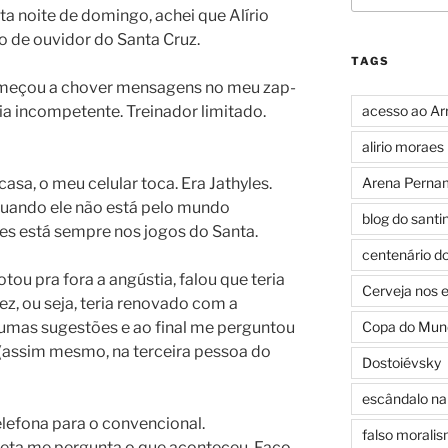
a noite de domingo, achei que Alírio
 de ouvidor do Santa Cruz.
TAGS
 começou a chover mensagens no meu zap-
ia incompetente. Treinador limitado.
acesso ao Ar
alirio moraes
sa, o meu celular toca. Era Jathyles.
Arena Perna
Quando ele não está pelo mundo
blog do santi
es está sempre nos jogos do Santa.
centenário d
ou pra fora a angústia, falou que teria
Cerveja nos 
ez, ou seja, teria renovado com a
 umas sugestões e ao final me perguntou
Copa do Mun
(assim mesmo, na terceira pessoa do
Dostoiévsky
escândalo na 
lefona para o convencional.
falso morali
oeta me pergunta o que aconteceu. Faço