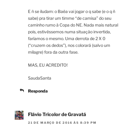
E ñ se iludam: o Baêa vai jogar o q sabe (e o q ñ
sabe) pra tirar um timme “de camisa” do seu
caminho rumo à Copa do NE. Nada mais natural
pois, estivéssemos numa situação invertida,
faríamos o mesmo. Uma derrota de 2 X 0
(“cruzem os dedos”), nos colorará (salvo um
milagre) fora da outra fase.
MAS, EU ACREDITO!
SaudaSanta
Responda
Flávio Tricolor de Gravatá
21 DE MARÇO DE 2016 ÀS 8:39 PM