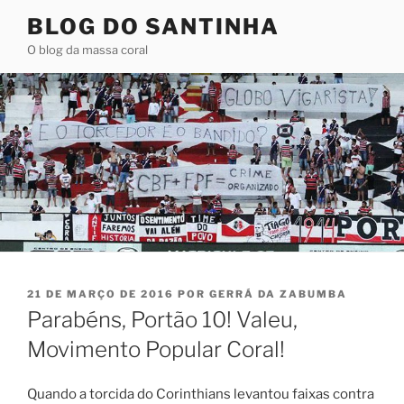
Pular
BLOG DO SANTINHA
para
O blog da massa coral
o
conteúdo
PUBLICADO
21 DE MARÇO DE 2016
POR
GERRÁ DA ZABUMBA
EM
Parabéns, Portão 10! Valeu,
Movimento Popular Coral!
Quando a torcida do Corinthians levantou faixas contra