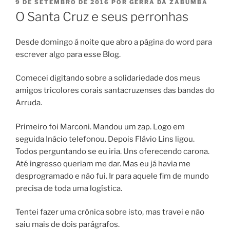
PUBLICADO
9 DE SETEMBRO DE 2016
POR
GERRÁ DA ZABUMBA
EM
O Santa Cruz e seus perronhas
Desde domingo á noite que abro a página do word para
escrever algo para esse Blog.
Comecei digitando sobre a solidariedade dos meus
amigos tricolores corais santacruzenses das bandas do
Arruda.
Primeiro foi Marconi. Mandou um zap. Logo em
seguida Inácio telefonou. Depois Flávio Lins ligou.
Todos perguntando se eu iria. Uns oferecendo carona.
Até ingresso queriam me dar. Mas eu já havia me
desprogramado e não fui. Ir para aquele fim de mundo
precisa de toda uma logística.
Tentei fazer uma crônica sobre isto, mas travei e não
saiu mais de dois parágrafos.